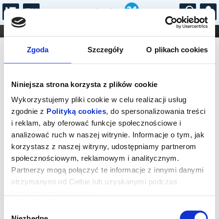
...
KONCERTY
KINO
TEATR
KABARET I
Bilety na: Wstęp do Oranżerii i
FILHARMONIA
OPERA I BALET
Zgoda
Szczegóły
O plikach cookies
STAND-UP
Ogrodu Dendrologicznego w
DLA DZIECI
ONLINE
KARNETY
Przelewicach
Niniejsza strona korzysta z plików cookie
Wykorzystujemy pliki cookie w celu realizacji usług
zgodnie z
Polityką cookies
, do spersonalizowania treści
i reklam, aby oferować funkcje społecznościowe i
analizować ruch w naszej witrynie. Informacje o tym, jak
korzystasz z naszej witryny, udostępniamy partnerom
Przelewice, Przelewice 17
społecznościowym, reklamowym i analitycznym.
Partnerzy mogą połączyć te informacje z innymi danymi
25.08.2026, g. 09:19 (wtorek)
otrzymanymi od Ciebie lub uzyskanymi podczas
cena - od 2,00 pln
korzystania z ich usług.
Organizator:
Ogrody Przelewice Zachodniopomorskie
Wybór
Centrum Kultury...
Niezbędne