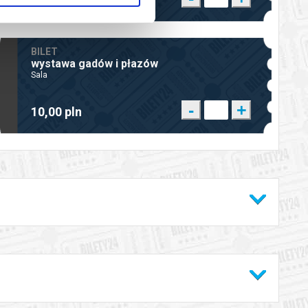
BILET
wystawa gadów i płazów
Sala
-
+
10,00 pln