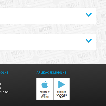
du nagłego zachorowania lub nieszczęśliwego wypadku?
usuń
e
przelicz
aloguj
zarejestruj
GÓLNE
APLIKACJE MOBILNE
acz jak będzie wyglądał bilet:
U
S
TNOŚCI