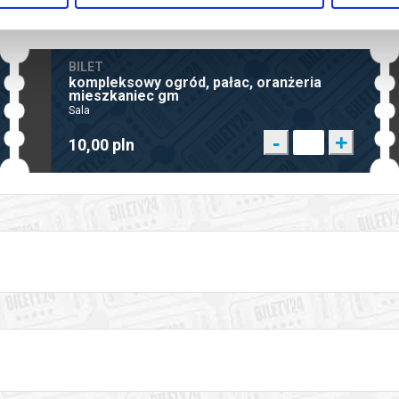
BILET
kompleksowy ogród, pałac, oranżeria
mieszkaniec gm
Sala
-
+
10,00 pln
a / dodatkowa treść na bilecie