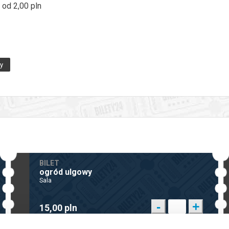
 od 2,00 pln
ny
enia, gwarantujemy automatyczny zwrot środków potwierdzony komuni
BILET
ogród ulgowy
Sala
-
+
15,00 pln