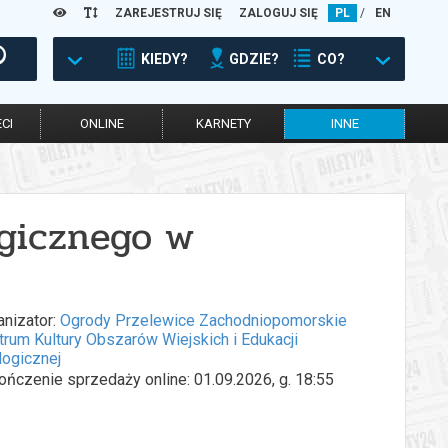
ZAREJESTRUJ SIĘ
ZALOGUJ SIĘ
PL
/
EN
KIEDY?
GDZIE?
CO?
CI
ONLINE
KARNETY
INNE
ogicznego w
anizator:
Ogrody Przelewice Zachodniopomorskie
trum Kultury Obszarów Wiejskich i Edukacji
logicznej
ończenie sprzedaży online: 01.09.2026, g. 18:55