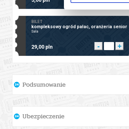
BILET
kompleksowy ogród pałac, oranżeria senior
Sala
-
+
29,00 pln
Podsumowanie
Opcje dodatkowe
Ubezpieczenie
bilet personalizowany (bez ceny zakupu) - specjalna grafik
*personalizacja zostanie naniesiona na wszystkie bilety