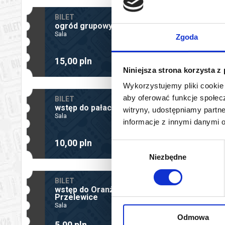
BILET
ogród grupowy
Sala
Zgoda
-
+
15,00 pln
Niniejsza strona korzysta z
Wykorzystujemy pliki cookie 
aby oferować funkcje społecz
BILET
wstęp do pałacu
witryny, udostępniamy part
Sala
informacje z innymi danymi 
-
+
10,00 pln
Wybór
Niezbędne
zgody
BILET
wstęp do Oranżerii dla mieszkańca gm.
Przelewice
Sala
Odmowa
-
+
5,00 pln