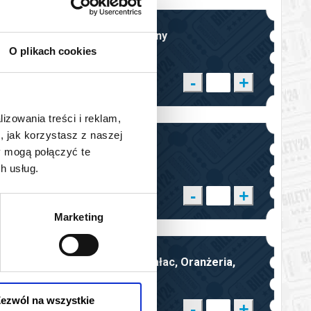
BILET
Ogród karta dużej rodziny
Sala
O plikach cookies
-
+
15,00 pln
lizowania treści i reklam,
, jak korzystasz z naszej
BILET
wstęp do Oranżerii
y mogą połączyć te
Sala
h usług.
-
+
12,00 pln
Marketing
BILET
kompleksowy Ogród, Pałac, Oranżeria,
ulgowy/grupow
Sala
ezwól na wszystkie
-
+
27,00 pln