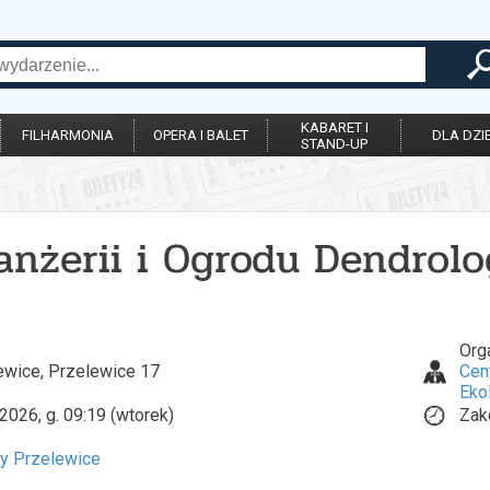
KABARET I
FILHARMONIA
OPERA I BALET
DLA DZIE
STAND-UP
ranżerii i Ogrodu Dendrol
Org
ewice, Przelewice 17
Cen
Eko
2026, g. 09:19 (wtorek)
Zak
y Przelewice