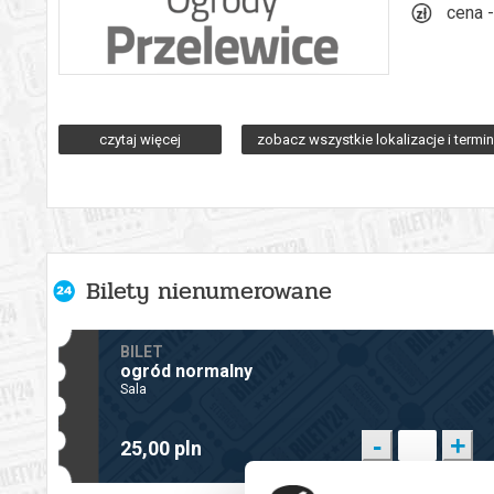
cena -
*******
czytaj więcej
zobacz wszystkie lokalizacje i termi
Bezpieczne zakupy w Bilety24. W przypadku odwołania wydarz
Bilety nienumerowane
BILET
ogród normalny
Sala
-
+
25,00 pln