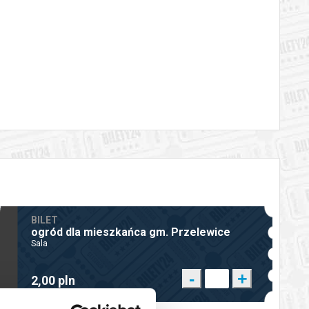
katem wysyłanym na adres e-mail, podany podczas zakupu.
BILET
ogród dla mieszkańca gm. Przelewice
Sala
-
+
2,00 pln