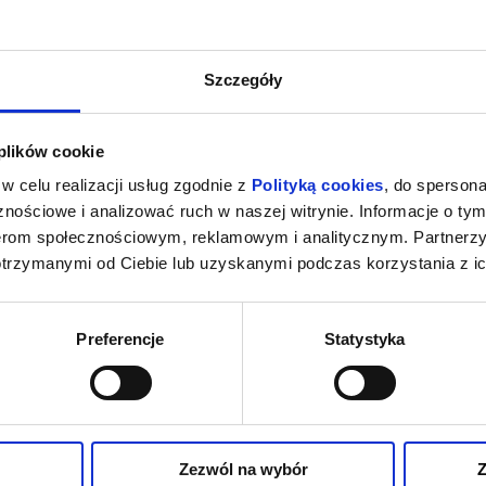
BILET
ogród dla seniora
Sala
Szczegóły
-
+
17,00 pln
 plików cookie
w celu realizacji usług zgodnie z
Polityką cookies
, do spersona
nościowe i analizować ruch w naszej witrynie. Informacje o tym
BILET
wstęp do pałacu dla mieszkańca gm.
nerom społecznościowym, reklamowym i analitycznym. Partnerz
Przelewice
otrzymanymi od Ciebie lub uzyskanymi podczas korzystania z ic
Sala
-
+
5,00 pln
Preferencje
Statystyka
BILET
kompleksowy Ogród, Pałac, Oranżeria
normalny
Sala
Zezwól na wybór
Z
-
+
37,00 pln