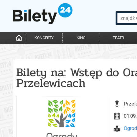
KONCERTY
KINO
TEATR
Bilety na: Wstęp do O
Przelewicach
Przel
01.09.
Ogrod