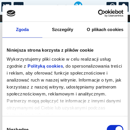
...
KONCERTY
KINO
TEATR
KABARET I
Bilety na: Wstęp do Oranżerii i
FILHARMONIA
OPERA I BALET
Zgoda
Szczegóły
O plikach cookies
STAND-UP
Ogrodu Dendrologicznego w
DLA DZIECI
ONLINE
KARNETY
Przelewicach
Niniejsza strona korzysta z plików cookie
Wykorzystujemy pliki cookie w celu realizacji usług
zgodnie z
Polityką cookies
, do spersonalizowania treści
i reklam, aby oferować funkcje społecznościowe i
analizować ruch w naszej witrynie. Informacje o tym, jak
korzystasz z naszej witryny, udostępniamy partnerom
Przelewice, Przelewice 17
społecznościowym, reklamowym i analitycznym.
Partnerzy mogą połączyć te informacje z innymi danymi
02.09.2026, g. 09:19 (środa)
otrzymanymi od Ciebie lub uzyskanymi podczas
cena - od 2,00 pln
korzystania z ich usług.
Organizator:
Ogrody Przelewice Zachodniopomorskie
Wybór
Centrum Kultury...
Niezbędne