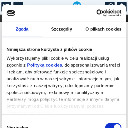
...
KONCERTY
KINO
TEATR
KABARET I
Bilety na: Wstęp do Oranżerii i
FILHARMONIA
OPERA I BALET
Zgoda
Szczegóły
O plikach cookies
STAND-UP
Ogrodu Dendrologicznego w
DLA DZIECI
ONLINE
KARNETY
Przelewicach
Niniejsza strona korzysta z plików cookie
Wykorzystujemy pliki cookie w celu realizacji usług
zgodnie z
Polityką cookies
, do spersonalizowania treści
i reklam, aby oferować funkcje społecznościowe i
analizować ruch w naszej witrynie. Informacje o tym, jak
korzystasz z naszej witryny, udostępniamy partnerom
Przelewice, Przelewice 17
społecznościowym, reklamowym i analitycznym.
Partnerzy mogą połączyć te informacje z innymi danymi
06.09.2026, g. 09:19 (niedziela)
otrzymanymi od Ciebie lub uzyskanymi podczas
cena - od 2,00 pln
korzystania z ich usług.
Organizator:
Ogrody Przelewice Zachodniopomorskie
Wybór
Centrum Kultury...
Niezbędne