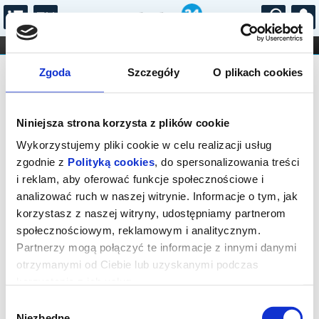
...
KONCERTY
KINO
TEATR
KABARET I
Bilety na: Kryminał improwizowany
FILHARMONIA
OPERA I BALET
Zgoda
Szczegóły
O plikach cookies
STAND-UP
DLA DZIECI
ONLINE
KARNETY
Niniejsza strona korzysta z plików cookie
Wykorzystujemy pliki cookie w celu realizacji usług
zgodnie z
Polityką cookies
, do spersonalizowania treści
i reklam, aby oferować funkcje społecznościowe i
Łódź, Piotrkowska 138/140
analizować ruch w naszej witrynie. Informacje o tym, jak
30.08.2026, g. 19:00 (niedziela)
korzystasz z naszej witryny, udostępniamy partnerom
społecznościowym, reklamowym i analitycznym.
cena - od 80,00 pln
Partnerzy mogą połączyć te informacje z innymi danymi
otrzymanymi od Ciebie lub uzyskanymi podczas
Organizator:
Teatr Komedii Impro w Łodzi
korzystania z ich usług.
Zakończenie sprzedaży online: 30.08.2026, g. 18:00
Wybór
Niezbędne