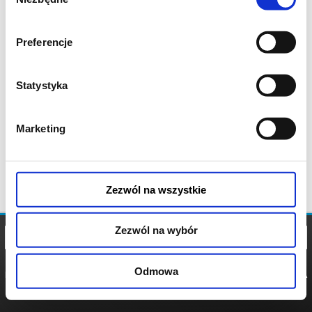
zgody
Preferencje
Statystyka
Marketing
Zezwól na wszystkie
Zezwól na wybór
Odmowa
REGULAMIN
POLITYKA
POLITYKA
COOKIES
PRYWATNOŚCI