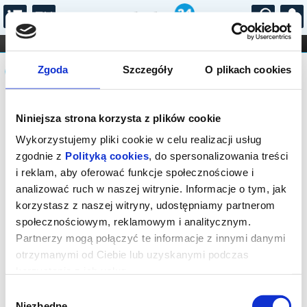
...
KONCERTY
KINO
TEATR
KABARET I
Komunikat
FILHARMONIA
OPERA I BALET
Zgoda
Szczegóły
O plikach cookies
STAND-UP
DLA DZIECI
ONLINE
KARNETY
Sprzedaż biletów on-line na wydarzenie
Niniejsza strona korzysta z plików cookie
została zakończona.
Wykorzystujemy pliki cookie w celu realizacji usług
zgodnie z
Polityką cookies
, do spersonalizowania treści
i reklam, aby oferować funkcje społecznościowe i
analizować ruch w naszej witrynie. Informacje o tym, jak
korzystasz z naszej witryny, udostępniamy partnerom
społecznościowym, reklamowym i analitycznym.
Partnerzy mogą połączyć te informacje z innymi danymi
otrzymanymi od Ciebie lub uzyskanymi podczas
korzystania z ich usług.
Wybór
Niezbędne