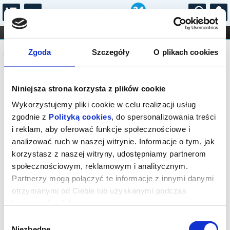
...
KONCERTY
KINO
TEATR
KABARET I
Komunikat
FILHARMONIA
OPERA I BALET
Zgoda
Szczegóły
O plikach cookies
STAND-UP
DLA DZIECI
ONLINE
KARNETY
Sprzedaż biletów on-line na wydarzenie
Niniejsza strona korzysta z plików cookie
została zakończona.
Wykorzystujemy pliki cookie w celu realizacji usług
zgodnie z
Polityką cookies
, do spersonalizowania treści
i reklam, aby oferować funkcje społecznościowe i
analizować ruch w naszej witrynie. Informacje o tym, jak
korzystasz z naszej witryny, udostępniamy partnerom
społecznościowym, reklamowym i analitycznym.
Partnerzy mogą połączyć te informacje z innymi danymi
otrzymanymi od Ciebie lub uzyskanymi podczas
korzystania z ich usług.
Wybór
Niezbędne