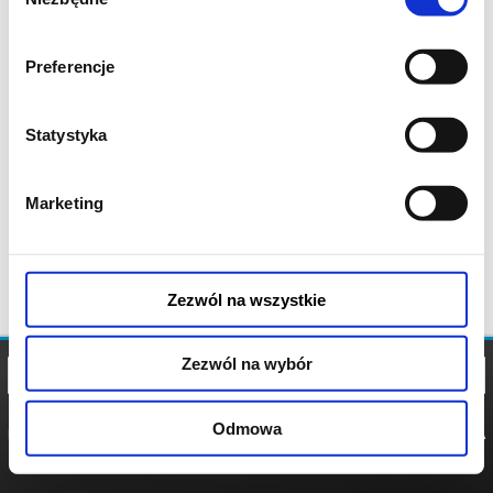
zgody
Preferencje
Statystyka
Marketing
Zezwól na wszystkie
Zezwól na wybór
Odmowa
REGULAMIN
POLITYKA
POLITYKA
COOKIES
PRYWATNOŚCI