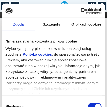
...
KONCERTY
KINO
TEATR
KABARET I
Komunikat
FILHARMONIA
OPERA I BALET
Zgoda
Szczegóły
O plikach cookies
STAND-UP
DLA DZIECI
ONLINE
KARNETY
Sprzedaż biletów on-line na wydarzenie
Niniejsza strona korzysta z plików cookie
została zakończona.
Wykorzystujemy pliki cookie w celu realizacji usług
zgodnie z
Polityką cookies
, do spersonalizowania treści
i reklam, aby oferować funkcje społecznościowe i
analizować ruch w naszej witrynie. Informacje o tym, jak
korzystasz z naszej witryny, udostępniamy partnerom
społecznościowym, reklamowym i analitycznym.
Partnerzy mogą połączyć te informacje z innymi danymi
otrzymanymi od Ciebie lub uzyskanymi podczas
korzystania z ich usług.
Wybór
Niezbędne