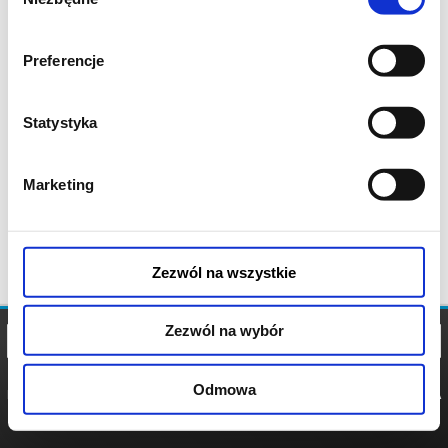
zgody
Preferencje
Statystyka
Marketing
Zezwól na wszystkie
Zezwól na wybór
Odmowa
REGULAMIN
POLITYKA
POLITYKA
COOKIES
PRYWATNOŚCI