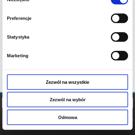
zgody
Preferencje
Statystyka
Marketing
Zezwól na wszystkie
Zezwól na wybór
Odmowa
REGULAMIN
POLITYKA
POLITYKA
COOKIES
PRYWATNOŚCI