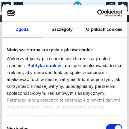
...
KONCERTY
KINO
TEATR
KABARET I
Komunikat
FILHARMONIA
OPERA I BALET
Zgoda
Szczegóły
O plikach cookies
STAND-UP
DLA DZIECI
ONLINE
KARNETY
Sprzedaż biletów on-line na wydarzenie
Niniejsza strona korzysta z plików cookie
została zakończona.
Wykorzystujemy pliki cookie w celu realizacji usług
zgodnie z
Polityką cookies
, do spersonalizowania treści
i reklam, aby oferować funkcje społecznościowe i
analizować ruch w naszej witrynie. Informacje o tym, jak
korzystasz z naszej witryny, udostępniamy partnerom
społecznościowym, reklamowym i analitycznym.
Partnerzy mogą połączyć te informacje z innymi danymi
otrzymanymi od Ciebie lub uzyskanymi podczas
korzystania z ich usług.
Wybór
Niezbędne