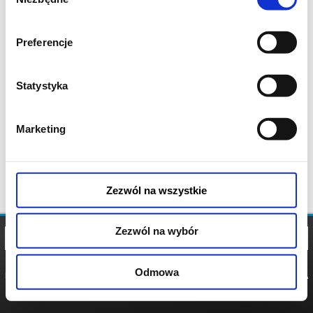
zgody
Preferencje
Statystyka
Marketing
Zezwól na wszystkie
Zezwól na wybór
Odmowa
REGULAMIN
POLITYKA
POLITYKA
COOKIES
PRYWATNOŚCI