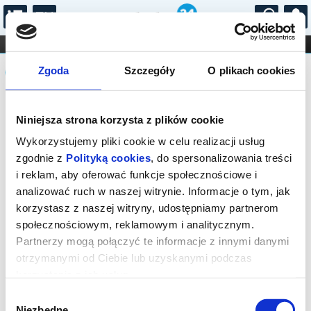
...
KONCERTY
KINO
TEATR
KABARET I
Komunikat
FILHARMONIA
OPERA I BALET
Zgoda
Szczegóły
O plikach cookies
STAND-UP
DLA DZIECI
ONLINE
KARNETY
Sprzedaż biletów on-line na wydarzenie
Niniejsza strona korzysta z plików cookie
została zakończona.
Wykorzystujemy pliki cookie w celu realizacji usług
zgodnie z
Polityką cookies
, do spersonalizowania treści
i reklam, aby oferować funkcje społecznościowe i
analizować ruch w naszej witrynie. Informacje o tym, jak
korzystasz z naszej witryny, udostępniamy partnerom
społecznościowym, reklamowym i analitycznym.
Partnerzy mogą połączyć te informacje z innymi danymi
otrzymanymi od Ciebie lub uzyskanymi podczas
korzystania z ich usług.
Wybór
Niezbędne