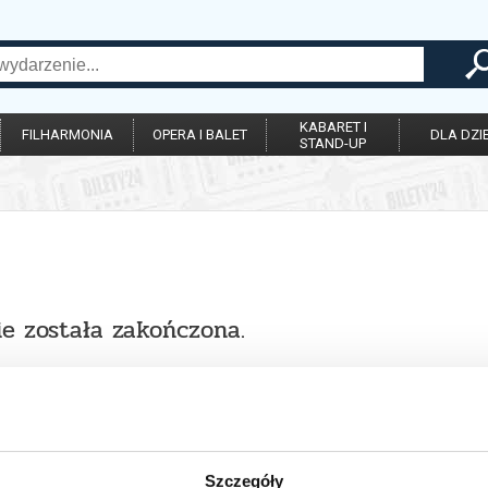
KABARET I
FILHARMONIA
OPERA I BALET
DLA DZIE
STAND-UP
ie została zakończona.
Szczegóły