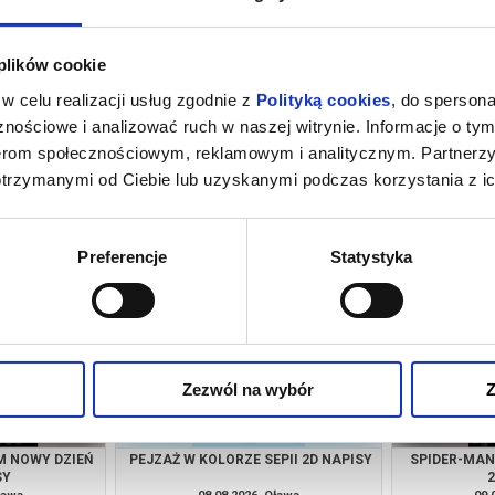
 plików cookie
w celu realizacji usług zgodnie z
Polityką cookies
, do spersona
nościowe i analizować ruch w naszej witrynie. Informacje o tym
nerom społecznościowym, reklamowym i analitycznym. Partnerz
otrzymanymi od Ciebie lub uzyskanymi podczas korzystania z ic
M NOWY DZIEŃ
SPIDER-MAN:CAŁKIEM NOWY DZIEŃ
PEJZAŻ W KO
NG
2D NAPISY
ława
07.08.2026, Oława
07.
kup bilet
kup bilet
Preferencje
Statystyka
Zezwól na wybór
Z
M NOWY DZIEŃ
PEJZAŻ W KOLORZE SEPII 2D NAPISY
SPIDER-MAN
SY