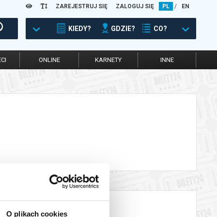
ZAREJESTRUJ SIĘ
ZALOGUJ SIĘ
PL
/
EN
KIEDY?
GDZIE?
CO?
CI
ONLINE
KARNETY
INNE
O plikach cookies