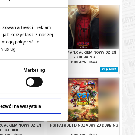
lizowania treści i reklam,
, jak korzystasz z naszej
y mogą połączyć te
h usług.
LORZE SEPII 2D NAPISY
SPIDER-MAN:CAŁKIEM NOWY DZIEŃ
2D DUBBING
08.2026, Oława
08.08.2026, Oława
kup bilet
kup bilet
Marketing
ezwól na wszystkie
:CAŁKIEM NOWY DZIEŃ
PSI PATROL I DINOZAURY 2D DUBBING
2D DUBBING