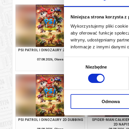
Niniejsza strona korzysta z
Wykorzystujemy pliki cookie 
aby oferować funkcje społecz
witryny, udostępniamy part
informacje z innymi danymi 
PSI PATROL I DINOZAURY 2D DUBBING
SPIDER-MAN:CAŁKIE
2D DUBBI
07.08.2026, Oława
07.08.2026, O
Wybór
kup bilet
Niezbędne
zgody
Odmowa
PSI PATROL I DINOZAURY 2D DUBBING
SPIDER-MAN:CAŁKIE
2D NAPI