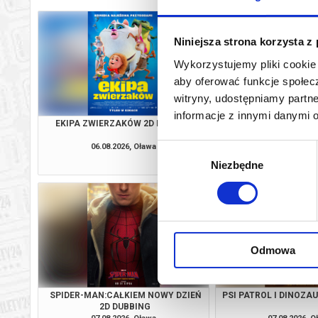
Niniejsza strona korzysta z
Wykorzystujemy pliki cookie 
aby oferować funkcje społecz
witryny, udostępniamy part
informacje z innymi danymi 
EKIPA ZWIERZAKÓW 2D DUBBING
MŁODY WASZYNGTO
06.08.2026, Oława
06.08.2026, O
Wybór
kup bilet
Niezbędne
zgody
Odmowa
SPIDER-MAN:CAŁKIEM NOWY DZIEŃ
PSI PATROL I DINOZA
2D DUBBING