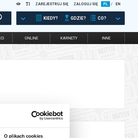
ZAREJESTRUJ SIĘ
ZALOGUJ SIĘ
PL
/
EN
KIEDY?
GDZIE?
CO?
CI
ONLINE
KARNETY
INNE
O plikach cookies