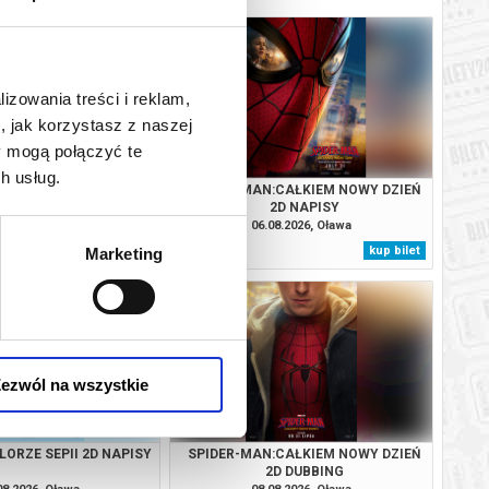
lizowania treści i reklam,
, jak korzystasz z naszej
y mogą połączyć te
h usług.
EJA 2D NAPISY
SPIDER-MAN:CAŁKIEM NOWY DZIEŃ
2D NAPISY
08.2026, Oława
06.08.2026, Oława
kup bilet
kup bilet
Marketing
ezwól na wszystkie
LORZE SEPII 2D NAPISY
SPIDER-MAN:CAŁKIEM NOWY DZIEŃ
2D DUBBING