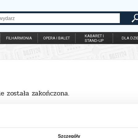
KABARET I
FILHARMONIA
OPERA I BALET
DLA DZIE
STAND-UP
ie została zakończona.
Szczegóły