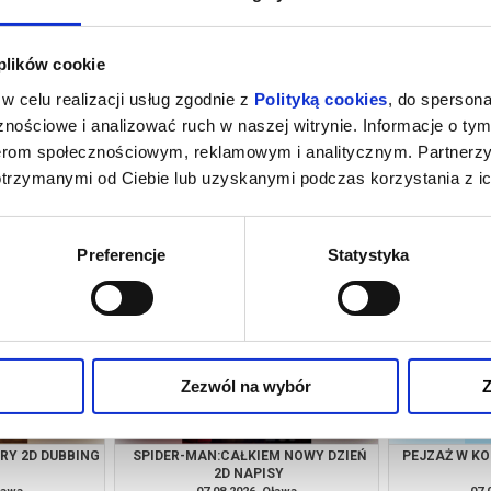
 plików cookie
w celu realizacji usług zgodnie z
Polityką cookies
, do spersona
nościowe i analizować ruch w naszej witrynie. Informacje o tym
nerom społecznościowym, reklamowym i analitycznym. Partnerz
otrzymanymi od Ciebie lub uzyskanymi podczas korzystania z ic
N 2D NAPISY
SPIDER-MAN:CAŁKIEM NOWY DZIEŃ
ODYS
2D DUBBING
ława
06.08.2026, Oława
06.
kup bilet
kup bilet
Preferencje
Statystyka
Zezwól na wybór
Z
URY 2D DUBBING
SPIDER-MAN:CAŁKIEM NOWY DZIEŃ
PEJZAŻ W KO
2D NAPISY