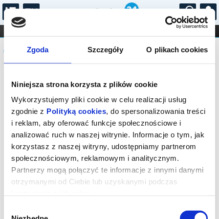
...
KONCERTY
KINO
TEATR
KABARET I
Komunikat
FILHARMONIA
OPERA I BALET
Zgoda
Szczegóły
O plikach cookies
STAND-UP
DLA DZIECI
ONLINE
KARNETY
Sprzedaż biletów on-line na wydarzenie
Niniejsza strona korzysta z plików cookie
została zakończona.
Wykorzystujemy pliki cookie w celu realizacji usług
zgodnie z
Polityką cookies
, do spersonalizowania treści
i reklam, aby oferować funkcje społecznościowe i
analizować ruch w naszej witrynie. Informacje o tym, jak
korzystasz z naszej witryny, udostępniamy partnerom
społecznościowym, reklamowym i analitycznym.
Partnerzy mogą połączyć te informacje z innymi danymi
otrzymanymi od Ciebie lub uzyskanymi podczas
korzystania z ich usług.
Wybór
Niezbędne