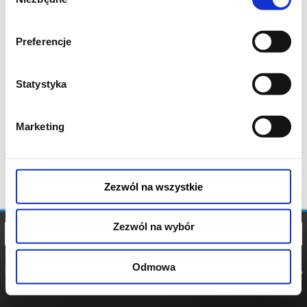
zgody
Preferencje
Statystyka
Marketing
Zezwól na wszystkie
Zezwól na wybór
Odmowa
REGULAMIN
POLITYKA
POLITYKA
COOKIES
PRYWATNOŚCI