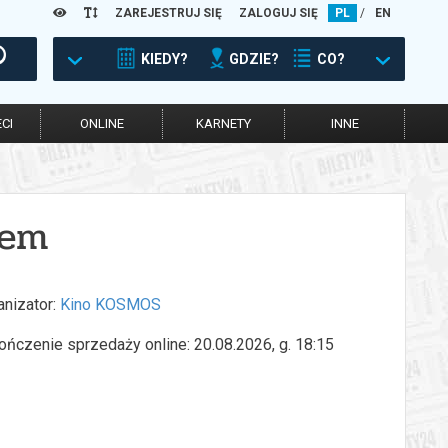
ZAREJESTRUJ SIĘ
ZALOGUJ SIĘ
PL
/
EN
KIEDY?
GDZIE?
CO?
CI
ONLINE
KARNETY
INNE
sem
anizator:
Kino KOSMOS
ończenie sprzedaży online: 20.08.2026, g. 18:15