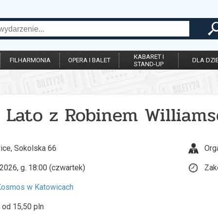
KABARET I
FILHARMONIA
OPERA I BALET
DLA DZIE
STAND-UP
 | Lato z Robinem William
ice, Sokolska 66
Org
2026, g. 18:00 (czwartek)
Zak
Kosmos w Katowicach
 od 15,50 pln