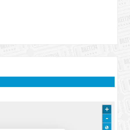
h komik udowodnił swój wszechstronny i autentyczny
osi filmoznawczyni Bożena Perska z Kina Kosmos.
 o byłym radiowcu (znany m.in. z „Big Lebowskiego” Jeff
lliams). Łączy ich nie tylko braterska więź nawiązana na
katem wysyłanym na adres e-mail, podany podczas zakupu.
+
-