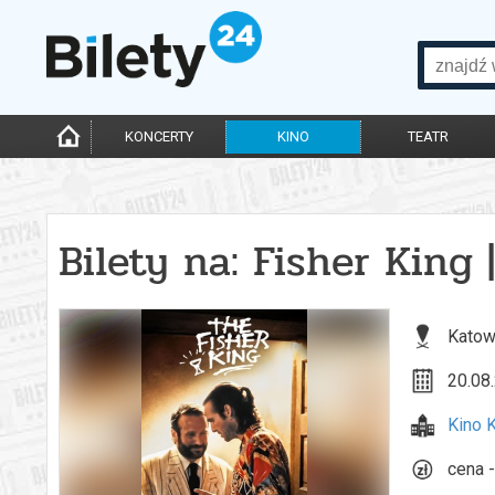
KONCERTY
KINO
TEATR
Bilety na: Fisher King
Katow
20.08.
Kino 
cena -