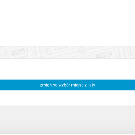
. urodziny. Z tej okazji w Kinie Kosmos pokażemy 3 filmy, w któryc
msem
będzie
Fisher King
. Przed seansem 20 sierpnia prelekcję wygł
erry’ego Gilliama. Historia z elementami realizmu magicznego opowiada
z bezdomnym profesorem (nagrodzony za tę rolę Złotym Globem Robin Wi
złości.
zmień na wybór miejsc z listy
enia, gwarantujemy automatyczny zwrot środków potwierdzony komuni