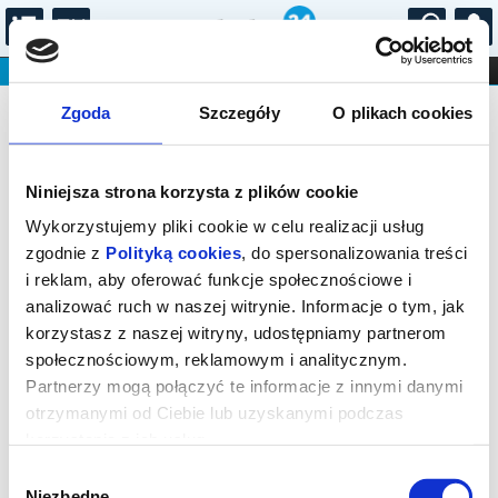
...
KONCERTY
KINO
TEATR
KABARET I
Bilety na: Marek Torzewski - koncert
FILHARMONIA
OPERA I BALET
Zgoda
Szczegóły
O plikach cookies
STAND-UP
DLA DZIECI
ONLINE
KARNETY
Niniejsza strona korzysta z plików cookie
Wykorzystujemy pliki cookie w celu realizacji usług
zgodnie z
Polityką cookies
, do spersonalizowania treści
i reklam, aby oferować funkcje społecznościowe i
Kraśnik, Al. Niepodległości 44
analizować ruch w naszej witrynie. Informacje o tym, jak
18.09.2026, g. 18:00 (piątek)
korzystasz z naszej witryny, udostępniamy partnerom
społecznościowym, reklamowym i analitycznym.
cena - od 136,50 pln
Partnerzy mogą połączyć te informacje z innymi danymi
otrzymanymi od Ciebie lub uzyskanymi podczas
Organizator:
Centrum Kultury i Promocji w Kraśniku
korzystania z ich usług.
Zakończenie sprzedaży online: 18.09.2026, g. 17:55
Wybór
Niezbędne