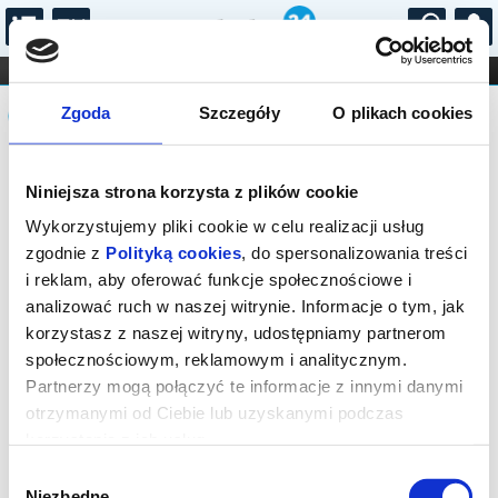
...
KONCERTY
KINO
TEATR
KABARET I
Komunikat
FILHARMONIA
OPERA I BALET
Zgoda
Szczegóły
O plikach cookies
STAND-UP
DLA DZIECI
ONLINE
KARNETY
Sprzedaż biletów on-line na wydarzenie
Niniejsza strona korzysta z plików cookie
została zakończona.
Wykorzystujemy pliki cookie w celu realizacji usług
zgodnie z
Polityką cookies
, do spersonalizowania treści
i reklam, aby oferować funkcje społecznościowe i
analizować ruch w naszej witrynie. Informacje o tym, jak
korzystasz z naszej witryny, udostępniamy partnerom
społecznościowym, reklamowym i analitycznym.
Partnerzy mogą połączyć te informacje z innymi danymi
otrzymanymi od Ciebie lub uzyskanymi podczas
korzystania z ich usług.
Wybór
Niezbędne