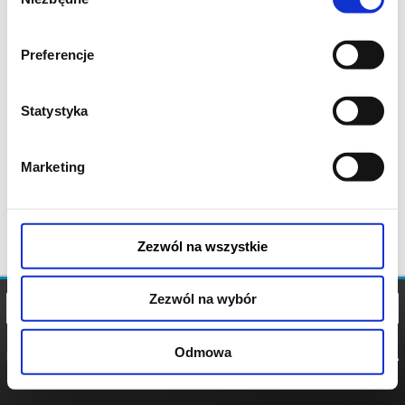
zgody
Preferencje
Statystyka
Marketing
Zezwól na wszystkie
Zezwól na wybór
Odmowa
REGULAMIN
POLITYKA
POLITYKA
COOKIES
PRYWATNOŚCI