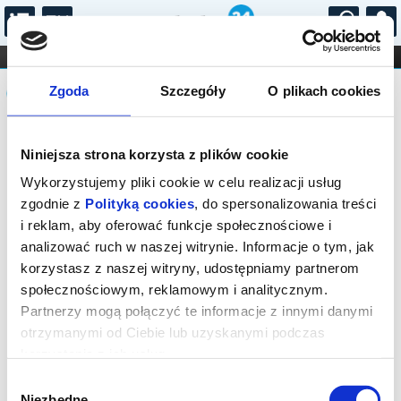
...
KONCERTY
KINO
TEATR
KABARET I
Komunikat
FILHARMONIA
OPERA I BALET
Zgoda
Szczegóły
O plikach cookies
STAND-UP
DLA DZIECI
ONLINE
KARNETY
Sprzedaż biletów on-line na wydarzenie
Niniejsza strona korzysta z plików cookie
została zakończona.
Wykorzystujemy pliki cookie w celu realizacji usług
zgodnie z
Polityką cookies
, do spersonalizowania treści
i reklam, aby oferować funkcje społecznościowe i
analizować ruch w naszej witrynie. Informacje o tym, jak
korzystasz z naszej witryny, udostępniamy partnerom
społecznościowym, reklamowym i analitycznym.
Partnerzy mogą połączyć te informacje z innymi danymi
otrzymanymi od Ciebie lub uzyskanymi podczas
korzystania z ich usług.
Wybór
Niezbędne