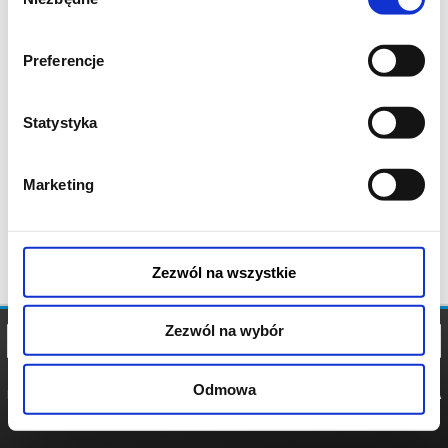
zgody
Preferencje
Statystyka
Marketing
Zezwól na wszystkie
Zezwól na wybór
Odmowa
REGULAMIN
POLITYKA
POLITYKA
COOKIES
PRYWATNOŚCI