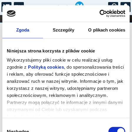
...
KONCERTY
KINO
TEATR
KABARET I
Bilety na: Kabaret hrAbi & Wojtek
FILHARMONIA
OPERA I BALET
Zgoda
Szczegóły
O plikach cookies
STAND-UP
Kamiński w programie "Być facetem"
DLA DZIECI
ONLINE
KARNETY
Niniejsza strona korzysta z plików cookie
Wykorzystujemy pliki cookie w celu realizacji usług
zgodnie z
Polityką cookies
, do spersonalizowania treści
i reklam, aby oferować funkcje społecznościowe i
analizować ruch w naszej witrynie. Informacje o tym, jak
Tczew, Kardynała Stefana Wyszyńskiego 10
korzystasz z naszej witryny, udostępniamy partnerom
społecznościowym, reklamowym i analitycznym.
01.10.2026, g. 20:30 (czwartek)
Partnerzy mogą połączyć te informacje z innymi danymi
cena - od 150,00 pln
otrzymanymi od Ciebie lub uzyskanymi podczas
korzystania z ich usług.
Organizator:
Centrum Kultury i Sztuki
Wybór
Niezbędne