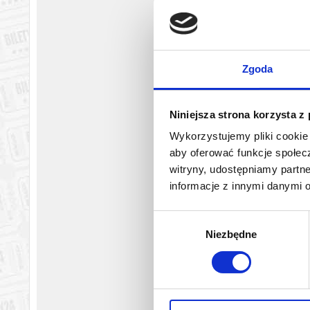
że nie będą zajmować osobnego miejsca, tzn. będą siedzieć n
*******
Bezpieczne zakupy w Bilety24. W przypadku odwołania wydarz
Zgoda
Niniejsza strona korzysta z
Wykorzystujemy pliki cookie 
aby oferować funkcje społecz
witryny, udostępniamy part
informacje z innymi danymi 
Wybór
Niezbędne
zgody