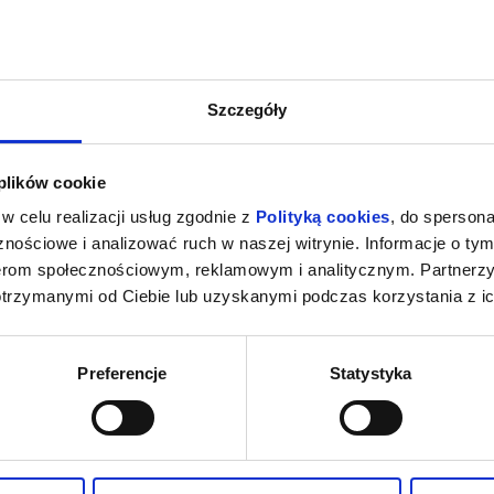
a kolanach opiekunów.
enia, gwarantujemy automatyczny zwrot środków potwierdzony komuni
Szczegóły
 plików cookie
w celu realizacji usług zgodnie z
Polityką cookies
, do spersona
nościowe i analizować ruch w naszej witrynie. Informacje o tym
nerom społecznościowym, reklamowym i analitycznym. Partnerz
otrzymanymi od Ciebie lub uzyskanymi podczas korzystania z ic
Preferencje
Statystyka