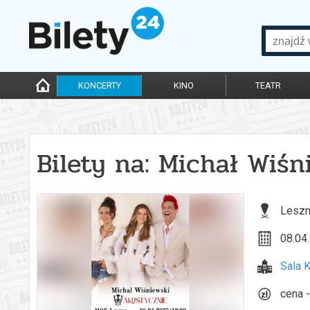
KONCERTY
KINO
TEATR
Bilety na: Michał Wiśn
Leszn
08.04.
Sala 
cena -