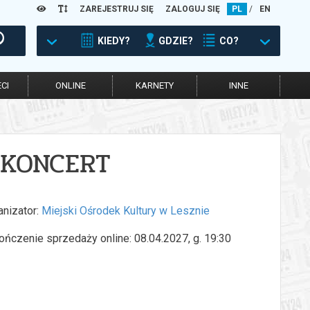
ZAREJESTRUJ SIĘ
ZALOGUJ SIĘ
PL
/
EN
KIEDY?
GDZIE?
CO?
CI
ONLINE
KARNETY
INNE
|| KONCERT
anizator:
Miejski Ośrodek Kultury w Lesznie
ończenie sprzedaży online: 08.04.2027, g. 19:30