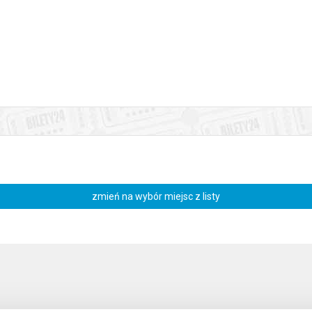
 to przekrój utworów z ponad 30-letniej historii zespołu, przygotowany
 niepowtarzalnych wrażeń, pełnych różnorodnych emocji i nastrojów. 
ze z Tobą Chciałbym Być" czy "A Wszystko To..."
, które z pewnością 
sta przygotował na ten koncert trzy różne rodzaje biletów, a dwa z n
ie.
ć spotkania z Artystą po koncercie, a także zrobienia pamiątkowego zd
niewskiego na Facebooku.
zmień na wybór miejsc z listy
ymają możliwość uczestniczenia w próbie* zespołu, a po koncercie - moż
wnież płytę Artysty.
przed wydarzeniem, na oficjalnym profilu Michała Wiśniewskiego na Fa
zień po koncercie z oficjalnego profilu Michała Wiśniewskiego na Faceb
płatnie. Prosimy jednak o wcześniejszy kontakt z bileterią. **** Dzie