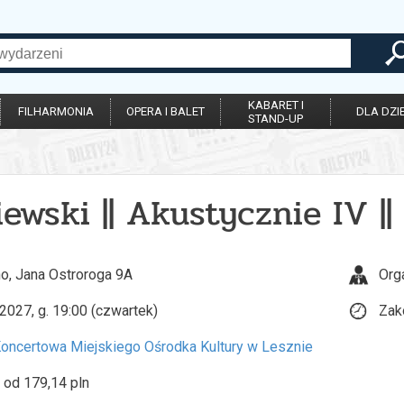
KABARET I
FILHARMONIA
OPERA I BALET
DLA DZIE
STAND-UP
iewski || Akustycznie IV 
o, Jana Ostroroga 9A
Org
2027, g. 19:00 (czwartek)
Zak
Koncertowa Miejskiego Ośrodka Kultury w Lesznie
 od 179,14 pln