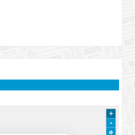
ch w wyjątkowych, akustycznych aranżacjach i dobranych w taki
Na scenie nie zabraknie oczywiście największych przebojów
rozgrzeją publiczność i przywołają niezapomniane
ich dają Państwu możliwość spotkania z Michałem twarzą w
jęcia. *Zdjęcie z Artystą wykonuje obsługa zespołu - do
liwość spotkania z Artystą i zrobienia zdjęcia w pierwszej
+
cebooku.
ooku.
-
ci do lat 6 wchodzą na wydarzenie bezpłatnie, pod warunkiem,