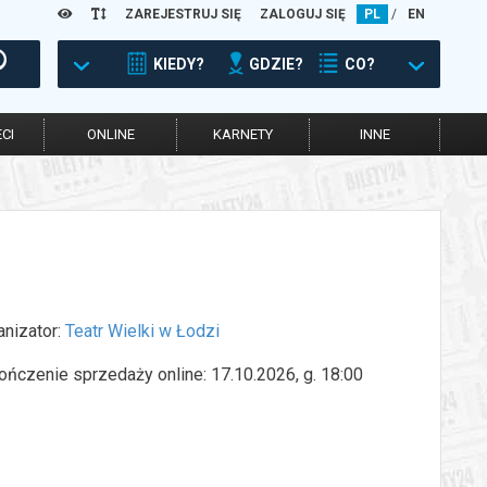
ZAREJESTRUJ SIĘ
ZALOGUJ SIĘ
PL
/
EN
KIEDY?
GDZIE?
CO?
CI
ONLINE
KARNETY
INNE
anizator:
Teatr Wielki w Łodzi
ończenie sprzedaży online: 17.10.2026, g. 18:00