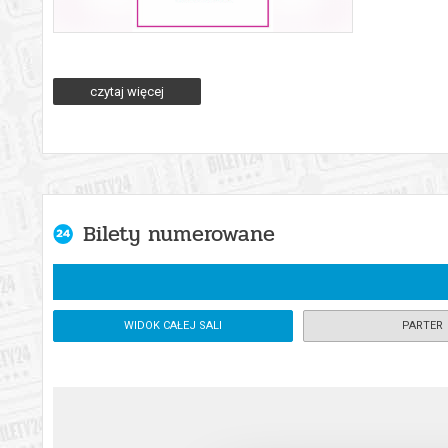
Po 26 latach na łódzką scenę powraca jeden z najbardziej cza
opowieści, zachwycając widzów w każdym wieku.
czytaj więcej
Pełna wdzięku historia o miłości, iluzji i odrobinie szaleństwa
niezwykła choreografia sprawiają, że „Coppélia” to spektakl pe
Nowa inscenizacja w Łodzi to świeże spojrzenie na klasykę – 
Nie przegap powrotu baletu, który od 26 lat czekał, by znów ocz
*******
Bilety numerowane
Bezpieczne zakupy w Bilety24. W przypadku odwołania wydarz
WIDOK CAŁEJ SALI
PARTER