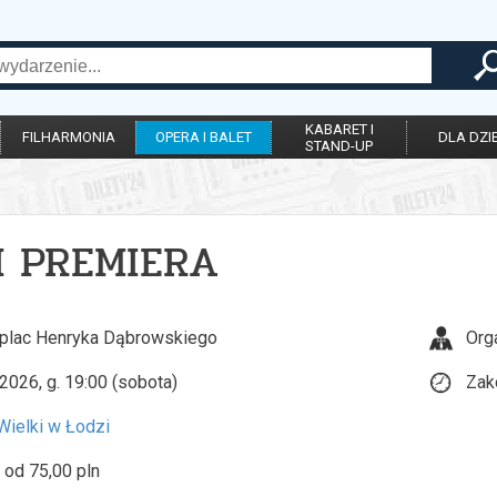
KABARET I
FILHARMONIA
OPERA I BALET
DLA DZIE
STAND-UP
 I PREMIERA
 plac Henryka Dąbrowskiego
Org
2026, g. 19:00 (sobota)
Zak
Wielki w Łodzi
 od 75,00 pln