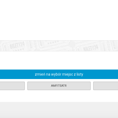
rujących baletów – „Coppélia” Léo Delibesa. To wyjątkowe wydarzenie,
 przenosi nas do świata, gdzie granica między tym, co żywe, a tym, co szt
łen uroku, który bawi, wzrusza i zachwyca od pierwszej do ostatniej sce
piękna scenografia, zachwycające kostiumy i mistrzowskie wykonanie ta
arować publiczność. „Coppélia” to wieczór pełen lekkości, piękna i tańc
enia, gwarantujemy automatyczny zwrot środków potwierdzony komuni
zmień na wybór miejsc z listy
AMFITEATR