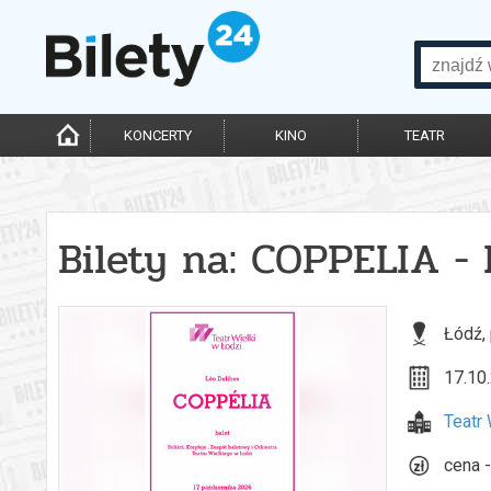
KONCERTY
KINO
TEATR
Bilety na: COPPELIA -
Łódź,
17.10.
Teatr 
cena -