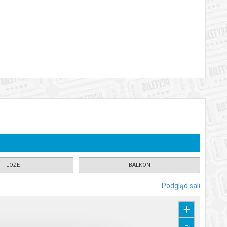
 które ponownie ożywi magię tańca, humoru i romantycznej
uczne, zaczyna się zacierać. Barwne postaci, lekka narracja i
ny.
ncerzy tworzą widowisko, które na długo pozostaje w pamięci.
a.
katem wysyłanym na adres e-mail, podany podczas zakupu.
LOŻE
BALKON
Podgląd sali
+
-