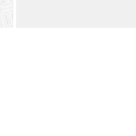
Legenda:
MIEJSCA DOSTĘPNE
MIEJSCA DODANE DO KOSZYKA
Podsumowanie