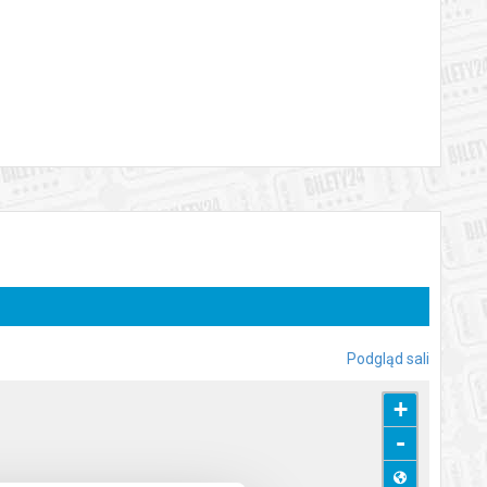
z cyklu Niedzielne poranki, na którym usłyszycie drugą część
Skoblewska, Krzysztof Pilch, Jan Szurgot, Jan Okraska oraz
ciom wcale nie oznacza, że i nieco starsze pokolenie nie
y, przekonają się Państwo sami, bo nasi Kameralni mają w
w. Zapraszamy, bo udany poranek zwłaszcza niedzielny to
katem wysyłanym na adres e-mail, podany podczas zakupu.
Podgląd sali
+
-