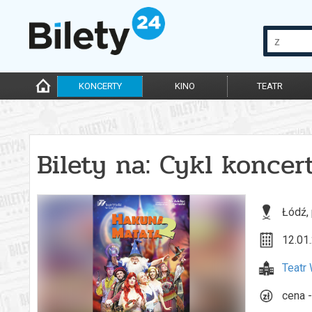
KONCERTY
KINO
TEATR
Bilety na: Cykl konce
Łódź,
12.01.
Teatr 
cena -