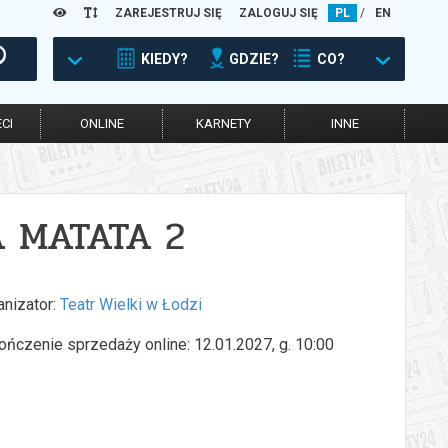
ZAREJESTRUJ SIĘ
ZALOGUJ SIĘ
PL
/
EN
KIEDY?
GDZIE?
CO?
CI
ONLINE
KARNETY
INNE
A MATATA 2
anizator:
Teatr Wielki w Łodzi
ończenie sprzedaży online: 12.01.2027, g. 10:00