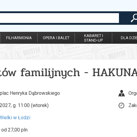
KABARET I
FILHARMONIA
OPERA I BALET
DLA DZIE
STAND-UP
rtów familijnych - HAKUN
 plac Henryka Dąbrowskiego
Org
2027, g. 11:00 (wtorek)
Zak
Wielki w Łodzi
 od 27,00 pln