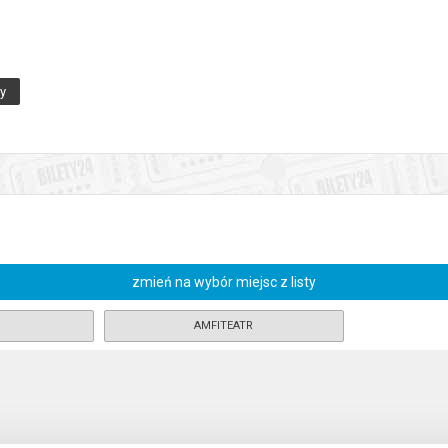
kami, ciociami i wujkami na kolejną odsłonę HAKUNA MATATA, koncertu 
ny
iewicz-Cłapińska, Dagny Konopacka-Maćkowiak, Olga Maroszek, Joanna 
aństwu moc wrażeń artystycznych, bo to, że utwory dedykowane są dzie
kne chwile z własnego życia. Czy na przebojach filmowych się zakończ
 to w interpretacjach, które często odbiegają od utartych schemató
zmień na wybór miejsc z listy
enia, gwarantujemy automatyczny zwrot środków potwierdzony komuni
AMFITEATR