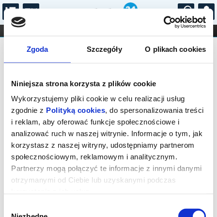
...
KONCERTY
KINO
TEATR
KABARET I
Bilety na: DZIADEK DO ORZECHÓW.
FILHARMONIA
OPERA I BALET
Zgoda
Szczegóły
O plikach cookies
STAND-UP
OPOWIEŚĆ WIGILIJNA
DLA DZIECI
ONLINE
KARNETY
Niniejsza strona korzysta z plików cookie
Wykorzystujemy pliki cookie w celu realizacji usług
zgodnie z
Polityką cookies
, do spersonalizowania treści
i reklam, aby oferować funkcje społecznościowe i
analizować ruch w naszej witrynie. Informacje o tym, jak
Łódź, plac Henryka Dąbrowskiego
korzystasz z naszej witryny, udostępniamy partnerom
społecznościowym, reklamowym i analitycznym.
08.12.2026, g. 11:00 (wtorek)
Partnerzy mogą połączyć te informacje z innymi danymi
cena - od 65,00 pln
otrzymanymi od Ciebie lub uzyskanymi podczas
korzystania z ich usług.
Organizator:
Teatr Wielki w Łodzi
Wybór
Niezbędne