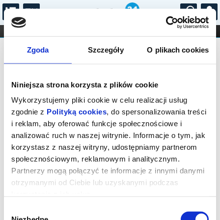
...
KONCERTY
KINO
TEATR
KABARET I
Bilety na: DZIADEK DO ORZECHÓW.
FILHARMONIA
OPERA I BALET
Zgoda
Szczegóły
O plikach cookies
STAND-UP
OPOWIEŚĆ WIGILIJNA
DLA DZIECI
ONLINE
KARNETY
Niniejsza strona korzysta z plików cookie
Wykorzystujemy pliki cookie w celu realizacji usług
zgodnie z
Polityką cookies
, do spersonalizowania treści
i reklam, aby oferować funkcje społecznościowe i
analizować ruch w naszej witrynie. Informacje o tym, jak
Łódź, plac Henryka Dąbrowskiego
korzystasz z naszej witryny, udostępniamy partnerom
społecznościowym, reklamowym i analitycznym.
13.12.2026, g. 12:00 (niedziela)
Partnerzy mogą połączyć te informacje z innymi danymi
cena - od 65,00 pln
otrzymanymi od Ciebie lub uzyskanymi podczas
korzystania z ich usług.
Organizator:
Teatr Wielki w Łodzi
Wybór
Niezbędne