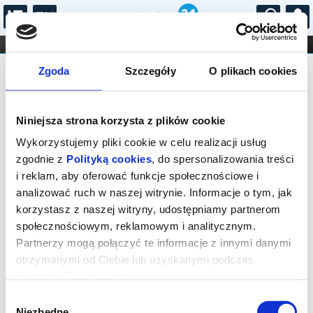
...
KONCERTY
KINO
TEATR
KABARET I
Bilety na: 50 SŁÓW - SPEKTAKL
FILHARMONIA
OPERA I BALET
Zgoda
Szczegóły
O plikach cookies
STAND-UP
GOŚCINNY
DLA DZIECI
ONLINE
KARNETY
Niniejsza strona korzysta z plików cookie
Wykorzystujemy pliki cookie w celu realizacji usług
zgodnie z
Polityką cookies
, do spersonalizowania treści
i reklam, aby oferować funkcje społecznościowe i
analizować ruch w naszej witrynie. Informacje o tym, jak
Warszawa, Marszałkowska 56
korzystasz z naszej witryny, udostępniamy partnerom
społecznościowym, reklamowym i analitycznym.
18.10.2026, g. 16:00 (niedziela)
Partnerzy mogą połączyć te informacje z innymi danymi
cena - od 77,00 pln
otrzymanymi od Ciebie lub uzyskanymi podczas
korzystania z ich usług.
Organizator:
Fundacja Krystyny Jandy Na Rzecz
Kultury
Wybór
Niezbędne