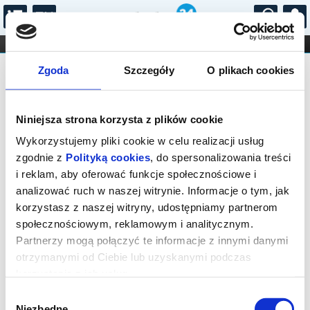
...
KONCERTY
KINO
TEATR
KABARET I
Bilety na: CO PO GRACE?
FILHARMONIA
OPERA I BALET
Zgoda
Szczegóły
O plikach cookies
STAND-UP
DLA DZIECI
ONLINE
KARNETY
Niniejsza strona korzysta z plików cookie
Wykorzystujemy pliki cookie w celu realizacji usług
zgodnie z
Polityką cookies
, do spersonalizowania treści
i reklam, aby oferować funkcje społecznościowe i
Warszawa, Marszałkowska 56
analizować ruch w naszej witrynie. Informacje o tym, jak
07.09.2026, g. 19:00 (poniedziałek)
korzystasz z naszej witryny, udostępniamy partnerom
społecznościowym, reklamowym i analitycznym.
cena - od 77,00 pln
Partnerzy mogą połączyć te informacje z innymi danymi
otrzymanymi od Ciebie lub uzyskanymi podczas
Organizator:
Fundacja Krystyny Jandy Na Rzecz
Kultury
korzystania z ich usług.
Zakończenie sprzedaży online: 07.09.2026, g. 17:00
Wybór
Niezbędne