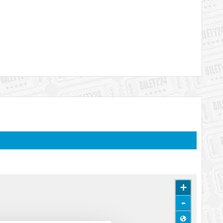
katem wysyłanym na adres e-mail, podany podczas zakupu.
+
-