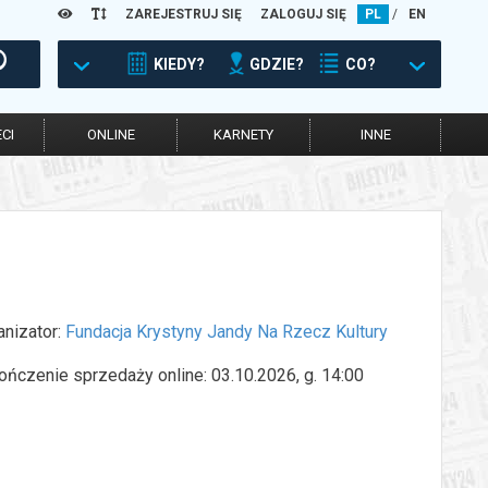
ZAREJESTRUJ SIĘ
ZALOGUJ SIĘ
PL
/
EN
KIEDY?
GDZIE?
CO?
CI
ONLINE
KARNETY
INNE
anizator:
Fundacja Krystyny Jandy Na Rzecz Kultury
ończenie sprzedaży online: 03.10.2026, g. 14:00