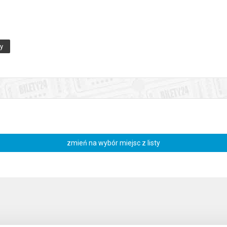
ny
enia, gwarantujemy automatyczny zwrot środków potwierdzony komuni
zmień na wybór miejsc z listy