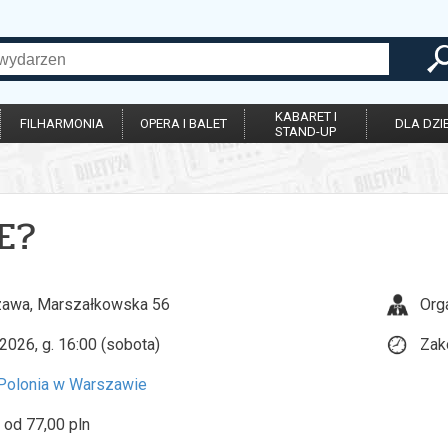
KABARET I
FILHARMONIA
OPERA I BALET
DLA DZIE
STAND-UP
E?
awa, Marszałkowska 56
Org
2026, g. 16:00 (sobota)
Zak
 Polonia w Warszawie
 od 77,00 pln