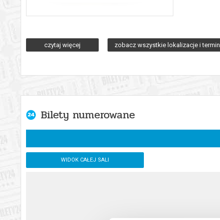
*******
czytaj więcej
zobacz wszystkie lokalizacje i termi
Bezpieczne zakupy w Bilety24. W przypadku odwołania wydarz
Bilety numerowane
WIDOK CAŁEJ SALI