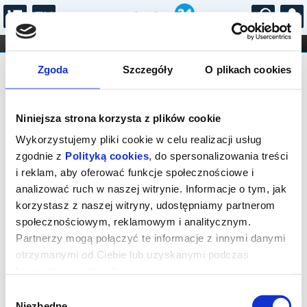
...
KONCERTY
KINO
TEATR
KABARET I
Bilety na: CZUŁE SŁÓWKA
FILHARMONIA
OPERA I BALET
Zgoda
Szczegóły
O plikach cookies
STAND-UP
DLA DZIECI
ONLINE
KARNETY
Niniejsza strona korzysta z plików cookie
Wykorzystujemy pliki cookie w celu realizacji usług
zgodnie z
Polityką cookies
, do spersonalizowania treści
i reklam, aby oferować funkcje społecznościowe i
Warszawa, Grójecka 65
analizować ruch w naszej witrynie. Informacje o tym, jak
22.11.2026, g. 16:00 (niedziela)
korzystasz z naszej witryny, udostępniamy partnerom
społecznościowym, reklamowym i analitycznym.
cena - od 77,00 pln
Partnerzy mogą połączyć te informacje z innymi danymi
otrzymanymi od Ciebie lub uzyskanymi podczas
Organizator:
Fundacja Krystyny Jandy Na Rzecz
Kultury
korzystania z ich usług.
Zakończenie sprzedaży online: 22.11.2026, g. 14:00
Wybór
Niezbędne