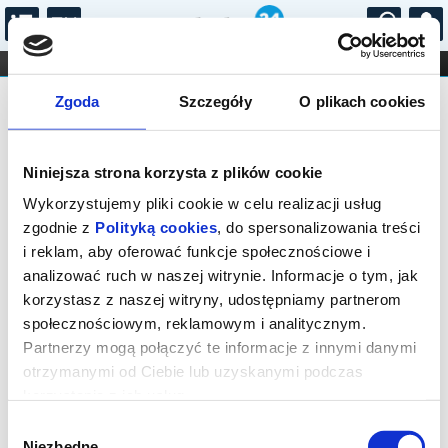
...
KONCERTY
KINO
TEATR
KABARET I
Bilety na: KONIEC CZERWONEGO
FILHARMONIA
OPERA I BALET
Zgoda
Szczegóły
O plikach cookies
STAND-UP
CZŁOWIEKA
DLA DZIECI
ONLINE
KARNETY
Niniejsza strona korzysta z plików cookie
Wykorzystujemy pliki cookie w celu realizacji usług
zgodnie z
Polityką cookies
, do spersonalizowania treści
i reklam, aby oferować funkcje społecznościowe i
analizować ruch w naszej witrynie. Informacje o tym, jak
Warszawa, Grójecka 65
korzystasz z naszej witryny, udostępniamy partnerom
społecznościowym, reklamowym i analitycznym.
10.10.2026, g. 19:00 (sobota)
Partnerzy mogą połączyć te informacje z innymi danymi
cena - od 77,00 pln
otrzymanymi od Ciebie lub uzyskanymi podczas
korzystania z ich usług.
Organizator:
Fundacja Krystyny Jandy Na Rzecz
Kultury
Wybór
Niezbędne