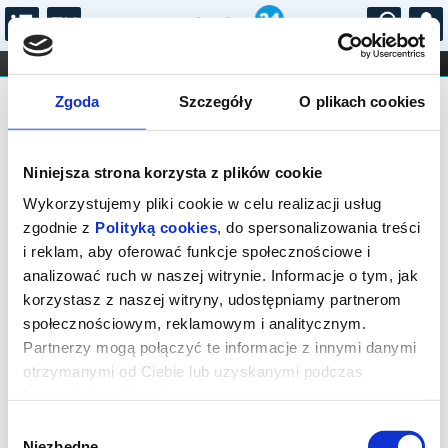
...
KONCERTY
KINO
TEATR
KABARET I
Bilety na: MATKA
FILHARMONIA
OPERA I BALET
Zgoda
Szczegóły
O plikach cookies
STAND-UP
DLA DZIECI
ONLINE
KARNETY
Niniejsza strona korzysta z plików cookie
Wykorzystujemy pliki cookie w celu realizacji usług
zgodnie z
Polityką cookies
, do spersonalizowania treści
i reklam, aby oferować funkcje społecznościowe i
Warszawa, Marszałkowska 56
analizować ruch w naszej witrynie. Informacje o tym, jak
10.10.2026, g. 19:00 (sobota)
korzystasz z naszej witryny, udostępniamy partnerom
społecznościowym, reklamowym i analitycznym.
cena - od 77,00 pln
Partnerzy mogą połączyć te informacje z innymi danymi
otrzymanymi od Ciebie lub uzyskanymi podczas
Organizator:
Fundacja Krystyny Jandy Na Rzecz
Kultury
korzystania z ich usług.
Zakończenie sprzedaży online: 10.10.2026, g. 17:00
Wybór
Niezbędne