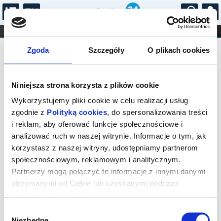
...
KONCERTY
KINO
TEATR
KABARET I
Bilety na: MAYDAY
FILHARMONIA
OPERA I BALET
Zgoda
Szczegóły
O plikach cookies
STAND-UP
DLA DZIECI
ONLINE
KARNETY
Niniejsza strona korzysta z plików cookie
Wykorzystujemy pliki cookie w celu realizacji usług
zgodnie z
Polityką cookies
, do spersonalizowania treści
i reklam, aby oferować funkcje społecznościowe i
Warszawa, Grójecka 65
analizować ruch w naszej witrynie. Informacje o tym, jak
07.10.2026, g. 19:00 (środa)
korzystasz z naszej witryny, udostępniamy partnerom
społecznościowym, reklamowym i analitycznym.
cena - od 95,00 pln
Partnerzy mogą połączyć te informacje z innymi danymi
otrzymanymi od Ciebie lub uzyskanymi podczas
Organizator:
Fundacja Krystyny Jandy Na Rzecz
Kultury
korzystania z ich usług.
Zakończenie sprzedaży online: 07.10.2026, g. 17:00
Wybór
Niezbędne