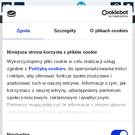
...
KONCERTY
KINO
TEATR
KABARET I
Bilety na: OŻENEK
FILHARMONIA
OPERA I BALET
Zgoda
Szczegóły
O plikach cookies
STAND-UP
DLA DZIECI
ONLINE
KARNETY
Niniejsza strona korzysta z plików cookie
Wykorzystujemy pliki cookie w celu realizacji usług
zgodnie z
Polityką cookies
, do spersonalizowania treści
i reklam, aby oferować funkcje społecznościowe i
Warszawa, Grójecka 65
analizować ruch w naszej witrynie. Informacje o tym, jak
16.09.2026, g. 19:00 (środa)
korzystasz z naszej witryny, udostępniamy partnerom
społecznościowym, reklamowym i analitycznym.
cena - od 77,00 pln
Partnerzy mogą połączyć te informacje z innymi danymi
otrzymanymi od Ciebie lub uzyskanymi podczas
Organizator:
Fundacja Krystyny Jandy Na Rzecz
Kultury
korzystania z ich usług.
Zakończenie sprzedaży online: 16.09.2026, g. 17:00
Wybór
Niezbędne