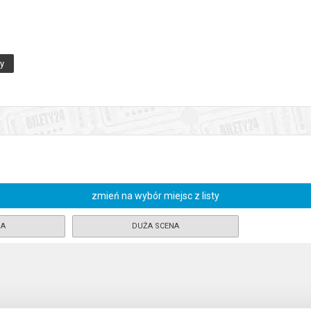
ny
zmień na wybór miejsc z listy
NA
DUŻA SCENA
rzata Kocik, Krzysztof Dracz, Mirosław Kropielnicki
zewidująca pomoc domowa. Jest bardzo dyskretna (jak sama twierdzi) i 
komicie, a życie jego gospodarzy płynie spokojnie i przyjemnie. Wszy