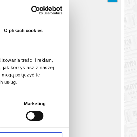
: Norbert chce w ukryciu spędzić weekend we własnym domu z
elnicki)... Na szczęście pomoc domowa jest nie tylko bardzo
ji gwarantują wyśmienitą zabawę. Wszystko w przezabawnym
O plikach cookies
tórą zobaczymy w głównej roli.
lizowania treści i reklam,
katem wysyłanym na adres e-mail, podany podczas zakupu.
, jak korzystasz z naszej
y mogą połączyć te
h usług.
Marketing