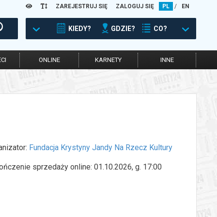
ZAREJESTRUJ SIĘ
ZALOGUJ SIĘ
PL
/
EN
KIEDY?
GDZIE?
CO?
CI
ONLINE
KARNETY
INNE
anizator:
Fundacja Krystyny Jandy Na Rzecz Kultury
ończenie sprzedaży online: 01.10.2026, g. 17:00