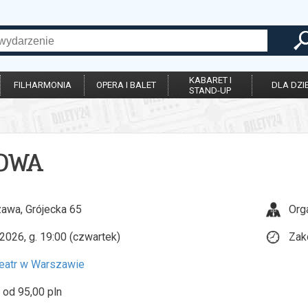
KABARET I
FILHARMONIA
OPERA I BALET
DLA DZIE
STAND-UP
MOWA
awa, Grójecka 65
Org
2026, g. 19:00 (czwartek)
Zak
eatr w Warszawie
 od 95,00 pln