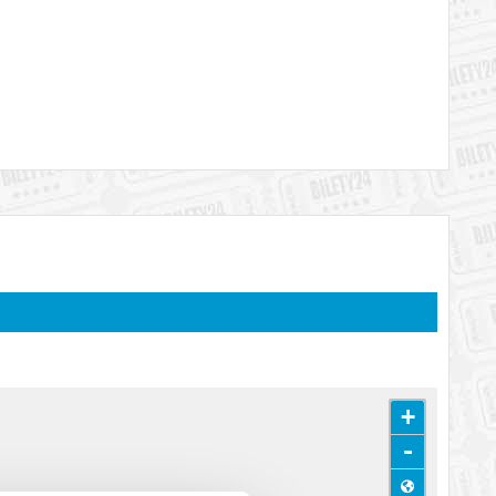
+
na pewno bardzo zaradna – dzięki niej dom Olgi (Katarzyna
-
stko zmienia się raptownie, kiedy małżonkowie postanawiają