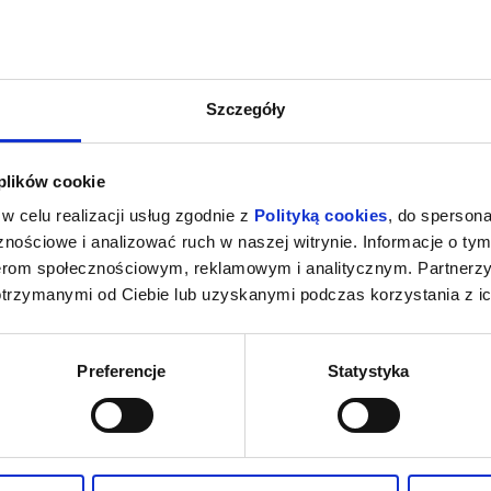
wizytą do teściów. Oba wyjazdy są w istocie przykrywką dla romansów
a wpada na ten sam pomysł i zaprasza do siebie Marka (Mirosław Kropi
 traci zimnej krwi i ironicznego poczucia humoru.
. Znakomite dialogi, błyskotliwe riposty i nieoczekiwane zwroty akc
Szczegóły
reka i Madagaskaru. W Och-Teatrze sztukę reżyseruje Krystyna Janda, k
 plików cookie
w celu realizacji usług zgodnie z
Polityką cookies
, do spersona
enia, gwarantujemy automatyczny zwrot środków potwierdzony komuni
nościowe i analizować ruch w naszej witrynie. Informacje o tym
nerom społecznościowym, reklamowym i analitycznym. Partnerz
otrzymanymi od Ciebie lub uzyskanymi podczas korzystania z ic
Preferencje
Statystyka