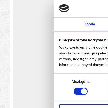
oddzielnie wyjechać na weekend, Norbert służbowo, a Olga z 
Mają, zwaną Pszczółką (Barbara Wypych/Małgorzata Kocik), Olg
dyskretna, ale i bardzo pomysłowa, a co ważniejsze - nigdy nie
Pomoc domowa od lat święci tryumfy na scenach całego świata
Zgoda
tłumaczeniu Bartosza Wierzbięty, autora dialogów do m.in. Sh
fot. Katarzyna Chmura
Niniejsza strona korzysta z
*******
Wykorzystujemy pliki cookie 
Bezpieczne zakupy w Bilety24. W przypadku odwołania wydarz
aby oferować funkcje społecz
witryny, udostępniamy part
informacje z innymi danymi 
Wybór
Niezbędne
zgody