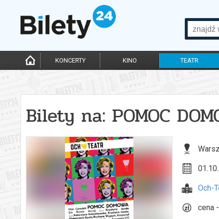
KONCERTY
KINO
TEATR
Bilety na: POMOC DO
Warsz
01.10.
Och-T
cena -