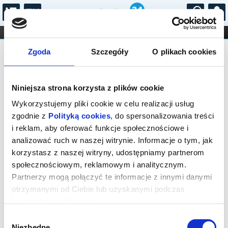
...
KONCERTY
KINO
TEATR
KABARET I
Bilety na: SZTUKA WYWIADU
FILHARMONIA
OPERA I BALET
Zgoda
Szczegóły
O plikach cookies
STAND-UP
DLA DZIECI
ONLINE
KARNETY
Niniejsza strona korzysta z plików cookie
Wykorzystujemy pliki cookie w celu realizacji usług
zgodnie z
Polityką cookies
, do spersonalizowania treści
i reklam, aby oferować funkcje społecznościowe i
Warszawa, Marszałkowska 56
analizować ruch w naszej witrynie. Informacje o tym, jak
26.10.2026, g. 19:00 (poniedziałek)
korzystasz z naszej witryny, udostępniamy partnerom
społecznościowym, reklamowym i analitycznym.
cena - od 77,00 pln
Partnerzy mogą połączyć te informacje z innymi danymi
otrzymanymi od Ciebie lub uzyskanymi podczas
Organizator:
Fundacja Krystyny Jandy Na Rzecz
Kultury
korzystania z ich usług.
Zakończenie sprzedaży online: 26.10.2026, g. 17:00
Wybór
Niezbędne