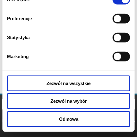
zgody
Preferencje
Statystyka
Marketing
Zezwól na wszystkie
Zezwól na wybór
Odmowa
REGULAMIN
POLITYKA
POLITYKA
COOKIES
PRYWATNOŚCI