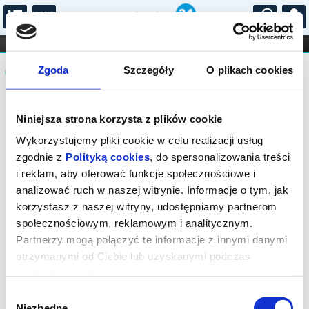
...
KONCERTY
KINO
TEATR
KABARET I
Komunikat
FILHARMONIA
OPERA I BALET
Zgoda
Szczegóły
O plikach cookies
STAND-UP
DLA DZIECI
ONLINE
KARNETY
Sprzedaż biletów na niniejsze
Niniejsza strona korzysta z plików cookie
wydarzenie została zakończona. Zapytaj
w Kasie instytucji o dostępność biletów
Wykorzystujemy pliki cookie w celu realizacji usług
na wydarzenie.
zgodnie z
Polityką cookies
, do spersonalizowania treści
i reklam, aby oferować funkcje społecznościowe i
analizować ruch w naszej witrynie. Informacje o tym, jak
korzystasz z naszej witryny, udostępniamy partnerom
społecznościowym, reklamowym i analitycznym.
Partnerzy mogą połączyć te informacje z innymi danymi
otrzymanymi od Ciebie lub uzyskanymi podczas
korzystania z ich usług.
Wybór
Niezbędne