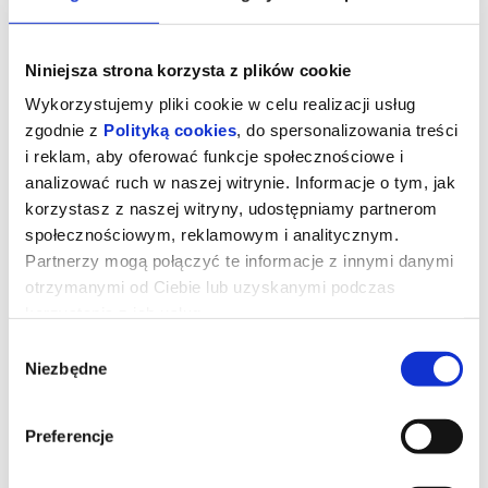
Niniejsza strona korzysta z plików cookie
Wykorzystujemy pliki cookie w celu realizacji usług
zgodnie z
Polityką cookies
, do spersonalizowania treści
i reklam, aby oferować funkcje społecznościowe i
analizować ruch w naszej witrynie. Informacje o tym, jak
korzystasz z naszej witryny, udostępniamy partnerom
społecznościowym, reklamowym i analitycznym.
Partnerzy mogą połączyć te informacje z innymi danymi
otrzymanymi od Ciebie lub uzyskanymi podczas
korzystania z ich usług.
Backrooms. Bez wyjścia
Wybór
Niezbędne
zgody
Clark natrafia w podziemiach swojego sklepu na przejście do
niepokojącej, na pierwszy rzut oka pustej plątaniny niekończących
Preferencje
się korytarzy. Kiedy opowiada o tym swojej terapeutce, kobieta
uznaje, że mogą to być omamy zapowiadające pogorszenie jego
stanu psychicznego. Sytuacja zmienia się, gdy Clark przestaje