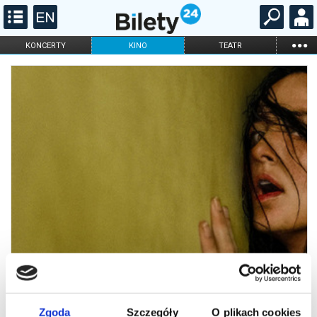
...
KONCERTY
KINO
TEATR
KABARET I
FILHARMONIA
OPERA I BALET
STAND-UP
DLA DZIECI
ONLINE
KARNETY
Zgoda
Szczegóły
O plikach cookies