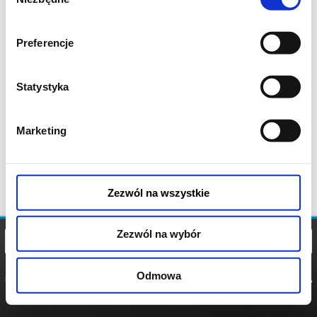
zgody
Preferencje
Statystyka
Marketing
Zezwól na wszystkie
Zezwól na wybór
Odmowa
REGULAMIN
POLITYKA
POLITYKA
COOKIES
PRYWATNOŚCI