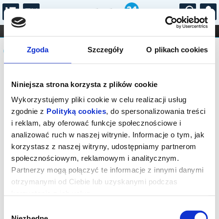
...
KONCERTY
KINO
TEATR
KABARET I
Komunikat
FILHARMONIA
OPERA I BALET
Zgoda
Szczegóły
O plikach cookies
STAND-UP
DLA DZIECI
ONLINE
KARNETY
Sprzedaż biletów na wydarzenie została
Niniejsza strona korzysta z plików cookie
zakończona
Wykorzystujemy pliki cookie w celu realizacji usług
zgodnie z
Polityką cookies
, do spersonalizowania treści
i reklam, aby oferować funkcje społecznościowe i
analizować ruch w naszej witrynie. Informacje o tym, jak
korzystasz z naszej witryny, udostępniamy partnerom
społecznościowym, reklamowym i analitycznym.
Partnerzy mogą połączyć te informacje z innymi danymi
otrzymanymi od Ciebie lub uzyskanymi podczas
korzystania z ich usług.
Wybór
Niezbędne