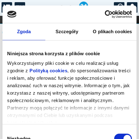
...
KONCERTY
KINO
TEATR
KABARET I
Komunikat
FILHARMONIA
OPERA I BALET
Zgoda
Szczegóły
O plikach cookies
STAND-UP
DLA DZIECI
ONLINE
KARNETY
Sprzedaż biletów on-line na wydarzenie
Niniejsza strona korzysta z plików cookie
została zakończona.
Wykorzystujemy pliki cookie w celu realizacji usług
zgodnie z
Polityką cookies
, do spersonalizowania treści
i reklam, aby oferować funkcje społecznościowe i
analizować ruch w naszej witrynie. Informacje o tym, jak
korzystasz z naszej witryny, udostępniamy partnerom
społecznościowym, reklamowym i analitycznym.
Partnerzy mogą połączyć te informacje z innymi danymi
otrzymanymi od Ciebie lub uzyskanymi podczas
korzystania z ich usług.
Wybór
Niezbędne