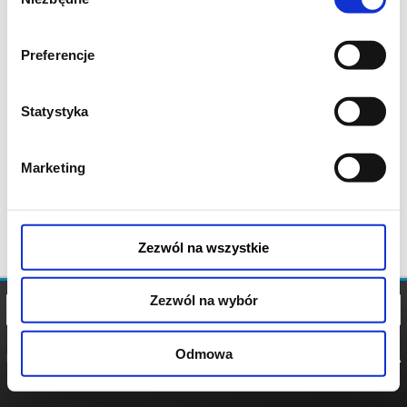
zgody
Preferencje
Statystyka
Marketing
Zezwól na wszystkie
Zezwól na wybór
Odmowa
REGULAMIN
POLITYKA
POLITYKA
COOKIES
PRYWATNOŚCI