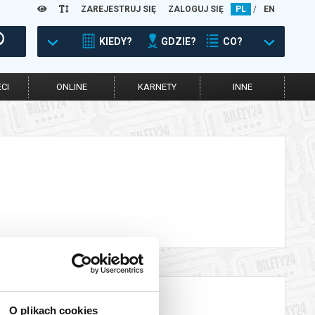
ZAREJESTRUJ SIĘ
ZALOGUJ SIĘ
PL
/
EN
KIEDY?
GDZIE?
CO?
CI
ONLINE
KARNETY
INNE
O plikach cookies