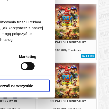
lizowania treści i reklam,
, jak korzystasz z naszej
y mogą połączyć te
h usług.
 CAŁKIEM NOWY DZIEŃ /
PSI PATROL I DINOZAURY
2D DUBBING
.2026, Trzebnica
10.08.2026, Trzebnica
kup bilet
kup bilet
Marketing
ezwól na wszystkie
IERZYMY CI
PSI PATROL I DINOZAURY