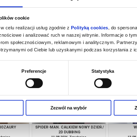
 plików cookie
w celu realizacji usług zgodnie z
Polityką cookies
, do spersona
nościowe i analizować ruch w naszej witrynie. Informacje o tym
nerom społecznościowym, reklamowym i analitycznym. Partnerz
otrzymanymi od Ciebie lub uzyskanymi podczas korzystania z ic
 NOWY DZIEŃ /
PSI PATROL I DINOZAURY
SPIDER-MAN.
NG
zebnica
09.08.2026, Trzebnica
09.08
kup bilet
kup bilet
Preferencje
Statystyka
Zezwól na wybór
Z
INOZAURY
SPIDER-MAN. CAŁKIEM NOWY DZIEŃ /
W
2D DUBBING