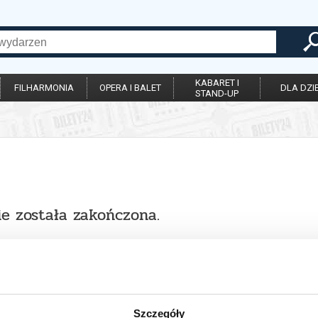
KABARET I
FILHARMONIA
OPERA I BALET
DLA DZIE
STAND-UP
ie została zakończona.
Szczegóły