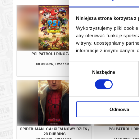
Niniejsza strona korzysta z
Wykorzystujemy pliki cookie 
aby oferować funkcje społecz
witryny, udostępniamy part
informacje z innymi danymi 
PSI PATROL I DINOZAURY
SPIDER-MAN. CAŁKIEM
2D DUBBI
08.08.2026, Trzebnica
08.08.2026, Tr
Wybór
kup bilet
Niezbędne
zgody
Odmowa
SPIDER-MAN. CAŁKIEM NOWY DZIEŃ /
PSI PATROL I D
2D DUBBING