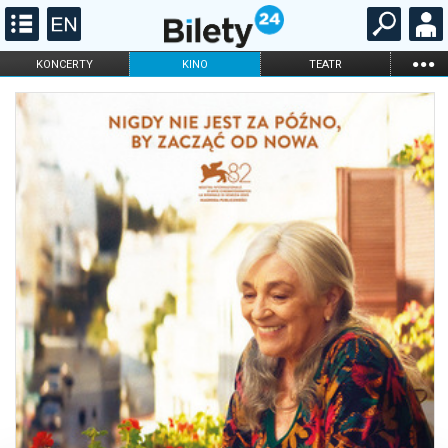
...
KONCERTY
KINO
TEATR
KABARET I
FILHARMONIA
OPERA I BALET
STAND-UP
DLA DZIECI
ONLINE
KARNETY