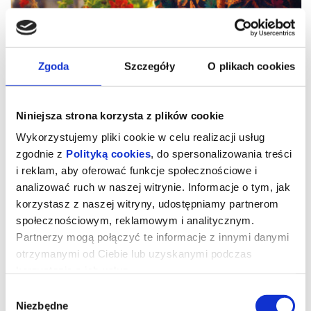
Zgoda
Szczegóły
O plikach cookies
Niniejsza strona korzysta z plików cookie
Wykorzystujemy pliki cookie w celu realizacji usług
zgodnie z
Polityką cookies
, do spersonalizowania treści
i reklam, aby oferować funkcje społecznościowe i
analizować ruch w naszej witrynie. Informacje o tym, jak
DRUGIE ŻYCIE
korzystasz z naszej witryny, udostępniamy partnerom
społecznościowym, reklamowym i analitycznym.
Partnerzy mogą połączyć te informacje z innymi danymi
Idealny film dla dojrzałej, kobiecej publiczności. To emanujący
otrzymanymi od Ciebie lub uzyskanymi podczas
optymizmem i pogodą ducha portret dojrzałej kobiet, która robi
wszystko, by ocalić swój dom i siebie.„Drugie życie” – zdobywca
korzystania z ich usług.
nagrody publiczności na festiwalu filmowym w Wenecji – to
emanujący optymizmem i pogodą ducha portret dojrzałej kobiety,
Wybór
w którą wciela się Carmen Maura („Kobiety na skraju załamania
Niezbędne
nerwowego”, „Volver”).María Ángeles od czterdziestu lat mieszka
zgody