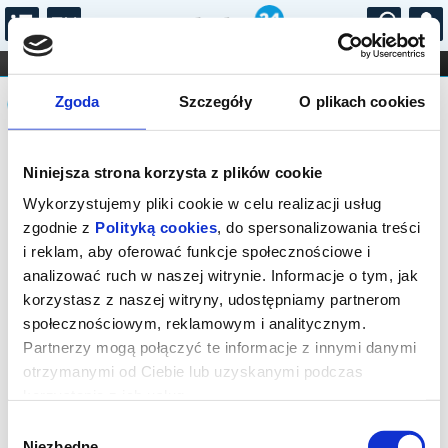
...
KONCERTY
KINO
TEATR
KABARET I
Komunikat
FILHARMONIA
OPERA I BALET
Zgoda
Szczegóły
O plikach cookies
STAND-UP
DLA DZIECI
ONLINE
KARNETY
Sprzedaż biletów on-line na wydarzenie
Niniejsza strona korzysta z plików cookie
została zakończona.
Wykorzystujemy pliki cookie w celu realizacji usług
zgodnie z
Polityką cookies
, do spersonalizowania treści
i reklam, aby oferować funkcje społecznościowe i
analizować ruch w naszej witrynie. Informacje o tym, jak
korzystasz z naszej witryny, udostępniamy partnerom
społecznościowym, reklamowym i analitycznym.
Partnerzy mogą połączyć te informacje z innymi danymi
otrzymanymi od Ciebie lub uzyskanymi podczas
korzystania z ich usług.
Wybór
Niezbędne