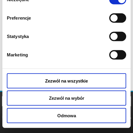
zgody
Preferencje
Statystyka
Marketing
Zezwól na wszystkie
Zezwól na wybór
Odmowa
REGULAMIN
POLITYKA
POLITYKA
COOKIES
PRYWATNOŚCI