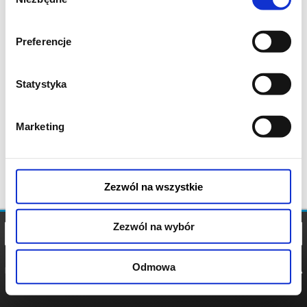
zgody
Preferencje
Statystyka
Marketing
Zezwól na wszystkie
Zezwól na wybór
Odmowa
REGULAMIN
POLITYKA
POLITYKA
COOKIES
PRYWATNOŚCI