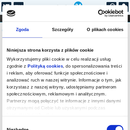
...
KONCERTY
KINO
TEATR
KABARET I
Komunikat
FILHARMONIA
OPERA I BALET
Zgoda
Szczegóły
O plikach cookies
STAND-UP
DLA DZIECI
ONLINE
KARNETY
Sprzedaż biletów on-line na wydarzenie
Niniejsza strona korzysta z plików cookie
została zakończona.
Wykorzystujemy pliki cookie w celu realizacji usług
zgodnie z
Polityką cookies
, do spersonalizowania treści
i reklam, aby oferować funkcje społecznościowe i
analizować ruch w naszej witrynie. Informacje o tym, jak
korzystasz z naszej witryny, udostępniamy partnerom
społecznościowym, reklamowym i analitycznym.
Partnerzy mogą połączyć te informacje z innymi danymi
otrzymanymi od Ciebie lub uzyskanymi podczas
korzystania z ich usług.
Wybór
Niezbędne