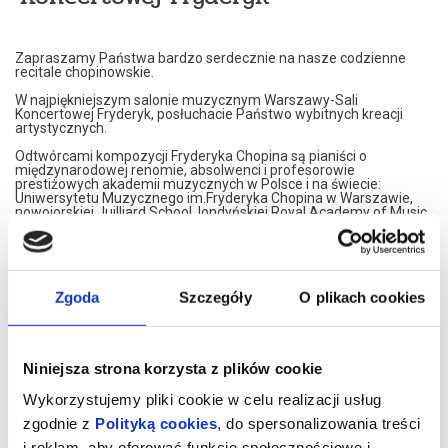
Zapraszamy Państwa bardzo serdecznie na nasze codzienne
recitale chopinowskie.
W najpiękniejszym salonie muzycznym Warszawy-Sali
Koncertowej Fryderyk, posłuchacie Państwo wybitnych kreacji
artystycznych.
Odtwórcami kompozycji Fryderyka Chopina są pianiści o
międzynarodowej renomie, absolwenci i profesorowie
prestiżowych akademii muzycznych w Polsce i na świecie:
Uniwersytetu Muzycznego im.Fryderyka Chopina w Warszawie,
nowojorskiej Juilliard School, londyńskiej Royal Academy of Music,
Konserwatorium w Moskwie czy francuskiego Conservatoire de
Paris.
Nasi artyści przedstawiają własne interpretacje utworów
Fryderyka Chopina. W programie znajdą Państwo najsłynniejsze
Jego kompozycje.
Zgoda
Szczegóły
O plikach cookies
Artyści graja na znakomitym, koncertowym fortepianie Steinway,
należącym do najbardziej uznawanej marki na świecie.
Koncerty maja formę XIX spotkań muzycznych. Wnętrze,
Niniejsza strona korzysta z plików cookie
inspirowane jest XIX wiekiem, stąd eleganckie, kryształowe
żyrandole i stylowe dodatki XIX wiecznych designerów. Sala
Wykorzystujemy pliki cookie w celu realizacji usług
Koncertowa Fryderyk została uznana za najpiękniejszą sale
kameralną w Warszawie.
zgodnie z
Polityką cookies
, do spersonalizowania treści
i reklam, aby oferować funkcje społecznościowe i