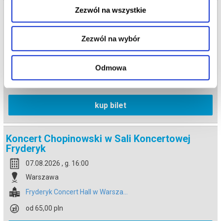
Zezwól na wszystkie
Koncert Chopinowski w Sali Koncertowej
Fryderyk
07.08.2026 , g. 14:30
Zezwól na wybór
Warszawa
Fryderyk Concert Hall w Warsza...
Odmowa
od 65,00 pln
kup bilet
Koncert Chopinowski w Sali Koncertowej
Fryderyk
07.08.2026 , g. 16:00
Warszawa
Fryderyk Concert Hall w Warsza...
od 65,00 pln