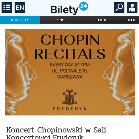
...
KONCERTY
KINO
TEATR
KABARET I
FILHARMONIA
OPERA I BALET
STAND-UP
DLA DZIECI
ONLINE
KARNETY
Koncert Chopinowski w Sali
Koncertowej Fryderyk