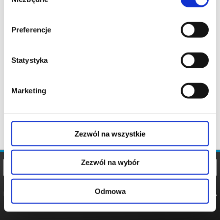
zgody
Preferencje
Statystyka
Marketing
Zezwól na wszystkie
Zezwól na wybór
Odmowa
REGULAMIN
POLITYKA
POLITYKA
COOKIES
PRYWATNOŚCI