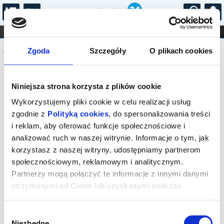
...
KONCERTY
KINO
TEATR
KABARET I
Komunikat
FILHARMONIA
OPERA I BALET
Zgoda
Szczegóły
O plikach cookies
STAND-UP
DLA DZIECI
ONLINE
KARNETY
Sprzedaż biletów on-line na wydarzenie
Niniejsza strona korzysta z plików cookie
została zakończona.
Wykorzystujemy pliki cookie w celu realizacji usług
zgodnie z
Polityką cookies
, do spersonalizowania treści
i reklam, aby oferować funkcje społecznościowe i
analizować ruch w naszej witrynie. Informacje o tym, jak
korzystasz z naszej witryny, udostępniamy partnerom
społecznościowym, reklamowym i analitycznym.
Partnerzy mogą połączyć te informacje z innymi danymi
otrzymanymi od Ciebie lub uzyskanymi podczas
korzystania z ich usług.
Wybór
Niezbędne