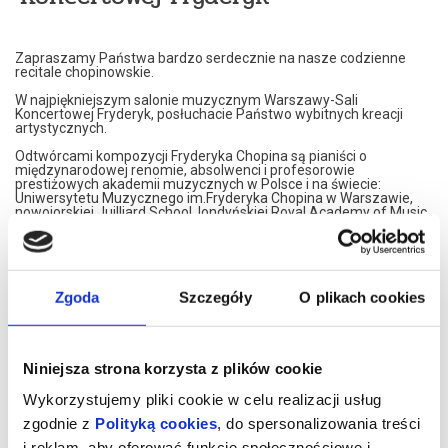
Zapraszamy Państwa bardzo serdecznie na nasze codzienne
recitale chopinowskie.
W najpiękniejszym salonie muzycznym Warszawy-Sali
Koncertowej Fryderyk, posłuchacie Państwo wybitnych kreacji
artystycznych.
Odtwórcami kompozycji Fryderyka Chopina są pianiści o
międzynarodowej renomie, absolwenci i profesorowie
prestiżowych akademii muzycznych w Polsce i na świecie:
Uniwersytetu Muzycznego im.Fryderyka Chopina w Warszawie,
nowojorskiej Juilliard School, londyńskiej Royal Academy of Music,
Konserwatorium w Moskwie czy francuskiego Conservatoire de
Paris.
Nasi artyści przedstawiają własne interpretacje utworów
Fryderyka Chopina. W programie znajdą Państwo najsłynniejsze
Jego kompozycje.
Zgoda
Szczegóły
O plikach cookies
Artyści graja na znakomitym, koncertowym fortepianie Steinway,
należącym do najbardziej uznawanej marki na świecie.
Koncerty maja formę XIX spotkań muzycznych. Wnętrze,
Niniejsza strona korzysta z plików cookie
inspirowane jest XIX wiekiem, stąd eleganckie, kryształowe
żyrandole i stylowe dodatki XIX wiecznych designerów. Sala
Wykorzystujemy pliki cookie w celu realizacji usług
Koncertowa Fryderyk została uznana za najpiękniejszą sale
kameralną w Warszawie.
zgodnie z
Polityką cookies
, do spersonalizowania treści
i reklam, aby oferować funkcje społecznościowe i