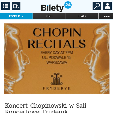
...
KONCERTY
KINO
TEATR
KABARET I
FILHARMONIA
OPERA I BALET
STAND-UP
DLA DZIECI
ONLINE
KARNETY
Koncert Chopinowski w Sali
Koncertowej Fryderyk