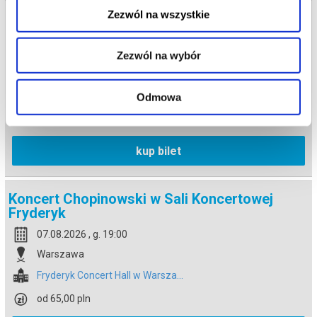
Zezwól na wszystkie
Koncert Chopinowski w Sali Koncertowej
Fryderyk
07.08.2026 , g. 17:30
Zezwól na wybór
Warszawa
Fryderyk Concert Hall w Warsza...
Odmowa
od 65,00 pln
kup bilet
Koncert Chopinowski w Sali Koncertowej
Fryderyk
07.08.2026 , g. 19:00
Warszawa
Fryderyk Concert Hall w Warsza...
od 65,00 pln