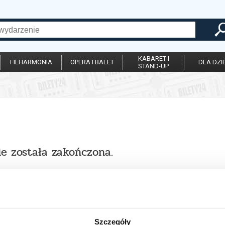
KABARET I
FILHARMONIA
OPERA I BALET
DLA DZIE
STAND-UP
ie została zakończona.
Szczegóły