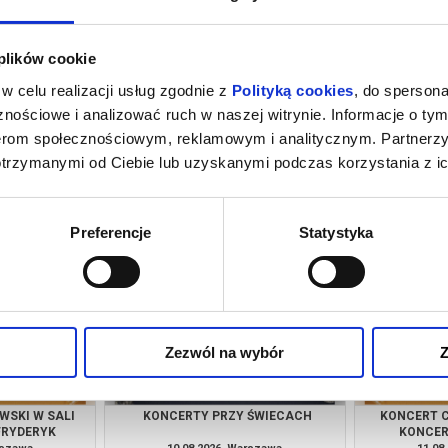
 plików cookie
w celu realizacji usług zgodnie z
Polityką cookies
, do spersona
nościowe i analizować ruch w naszej witrynie. Informacje o tym
nerom społecznościowym, reklamowym i analitycznym. Partnerz
otrzymanymi od Ciebie lub uzyskanymi podczas korzystania z ic
 ŚWIECACH
KONCERT CHOPINOWSKI W SALI
KONCERT
KONCERTOWEJ FRYDERYK
rszawa
08.08.2026, Warszawa
08.08
kup bilet
kup bilet
Preferencje
Statystyka
Zezwól na wybór
Z
WSKI W SALI
KONCERTY PRZY ŚWIECACH
KONCERT C
FRYDERYK
KONCER