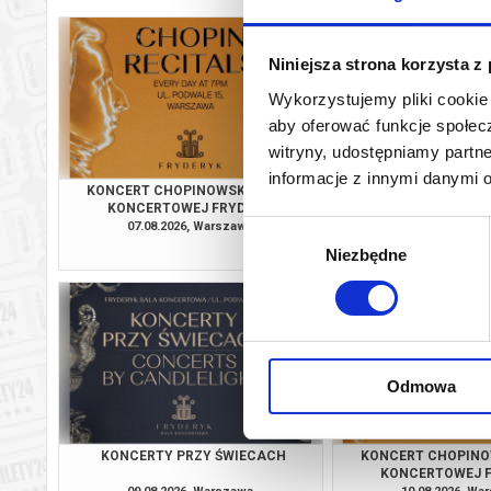
Niniejsza strona korzysta z
Wykorzystujemy pliki cookie 
aby oferować funkcje społecz
witryny, udostępniamy part
informacje z innymi danymi 
KONCERT CHOPINOWSKI W SALI
KONCERTY PRZY
KONCERTOWEJ FRYDERYK
07.08.2026, Warszawa
07.08.2026, Wa
Wybór
kup bilet
Niezbędne
zgody
Odmowa
KONCERTY PRZY ŚWIECACH
KONCERT CHOPINO
KONCERTOWEJ 