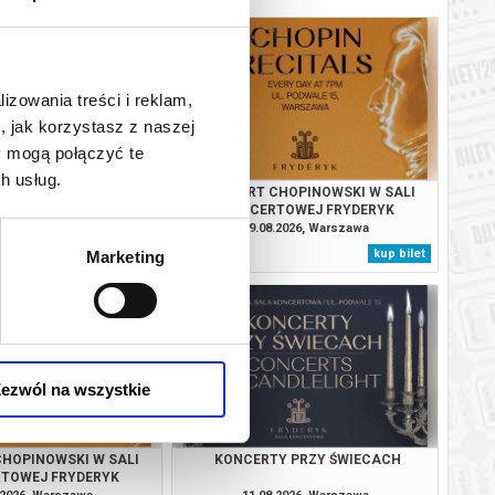
lizowania treści i reklam,
, jak korzystasz z naszej
y mogą połączyć te
h usług.
Y PRZY ŚWIECACH
KONCERT CHOPINOWSKI W SALI
KONCERTOWEJ FRYDERYK
.2026, Warszawa
09.08.2026, Warszawa
kup bilet
kup bilet
Marketing
ezwól na wszystkie
HOPINOWSKI W SALI
KONCERTY PRZY ŚWIECACH
TOWEJ FRYDERYK