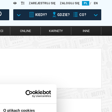
ZAREJESTRUJ SIĘ
ZALOGUJ SIĘ
PL
/
EN
KIEDY?
GDZIE?
CO?
CI
ONLINE
KARNETY
INNE
O plikach cookies