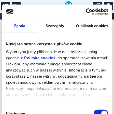
...
KONCERTY
KINO
TEATR
KABARET I
Komunikat
FILHARMONIA
OPERA I BALET
Zgoda
Szczegóły
O plikach cookies
STAND-UP
DLA DZIECI
ONLINE
KARNETY
Sprzedaż biletów on-line na wydarzenie
Niniejsza strona korzysta z plików cookie
została zakończona.
Wykorzystujemy pliki cookie w celu realizacji usług
zgodnie z
Polityką cookies
, do spersonalizowania treści
i reklam, aby oferować funkcje społecznościowe i
analizować ruch w naszej witrynie. Informacje o tym, jak
korzystasz z naszej witryny, udostępniamy partnerom
społecznościowym, reklamowym i analitycznym.
Partnerzy mogą połączyć te informacje z innymi danymi
otrzymanymi od Ciebie lub uzyskanymi podczas
korzystania z ich usług.
Wybór
Niezbędne