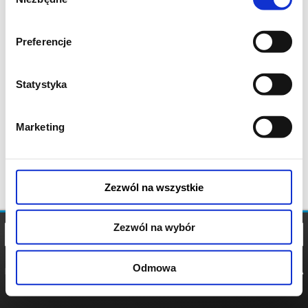
zgody
Preferencje
Statystyka
Marketing
Zezwól na wszystkie
Zezwól na wybór
Odmowa
REGULAMIN
POLITYKA
POLITYKA
COOKIES
PRYWATNOŚCI