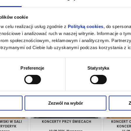
 plików cookie
w celu realizacji usług zgodnie z
Polityką cookies
, do spersona
nościowe i analizować ruch w naszej witrynie. Informacje o tym
nerom społecznościowym, reklamowym i analitycznym. Partnerz
otrzymanymi od Ciebie lub uzyskanymi podczas korzystania z ic
 ŚWIECACH
KONCERT CHOPINOWSKI W SALI
KONCERT
KONCERTOWEJ FRYDERYK
rszawa
08.08.2026, Warszawa
08.08
kup bilet
kup bilet
Preferencje
Statystyka
Zezwól na wybór
Z
WSKI W SALI
KONCERTY PRZY ŚWIECACH
KONCERT C
FRYDERYK
KONCER