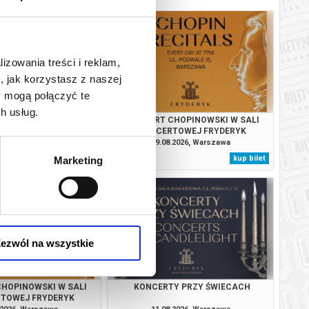
lizowania treści i reklam,
, jak korzystasz z naszej
y mogą połączyć te
h usług.
Y PRZY ŚWIECACH
KONCERT CHOPINOWSKI W SALI
KONCERTOWEJ FRYDERYK
.2026, Warszawa
09.08.2026, Warszawa
kup bilet
kup bilet
Marketing
ezwól na wszystkie
HOPINOWSKI W SALI
KONCERTY PRZY ŚWIECACH
TOWEJ FRYDERYK