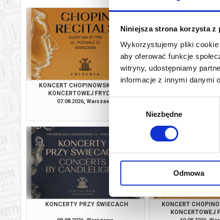
Niniejsza strona korzysta z
Wykorzystujemy pliki cookie 
aby oferować funkcje społecz
witryny, udostępniamy part
informacje z innymi danymi 
KONCERT CHOPINOWSKI W SALI
KONCERTY PRZY
KONCERTOWEJ FRYDERYK
07.08.2026, Warszawa
07.08.2026, Wa
Wybór
kup bilet
Niezbędne
zgody
Odmowa
KONCERTY PRZY ŚWIECACH
KONCERT CHOPINO
KONCERTOWEJ 