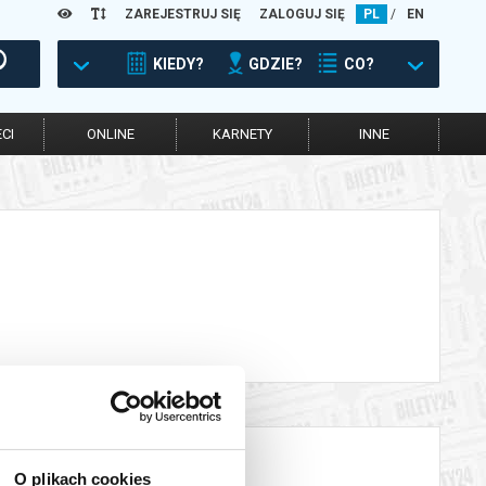
ZAREJESTRUJ SIĘ
ZALOGUJ SIĘ
PL
/
EN
KIEDY?
GDZIE?
CO?
CI
ONLINE
KARNETY
INNE
O plikach cookies