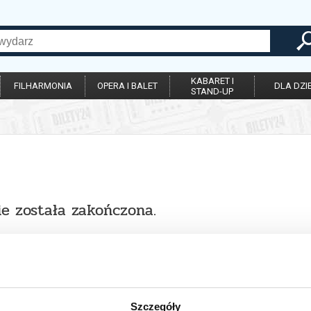
KABARET I
FILHARMONIA
OPERA I BALET
DLA DZIE
STAND-UP
ie została zakończona.
Szczegóły