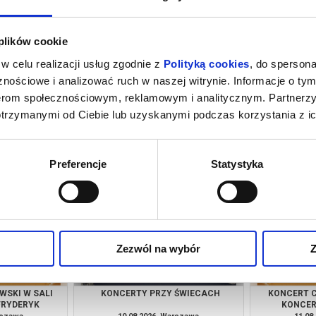
 plików cookie
w celu realizacji usług zgodnie z
Polityką cookies
, do spersona
nościowe i analizować ruch w naszej witrynie. Informacje o tym
nerom społecznościowym, reklamowym i analitycznym. Partnerz
otrzymanymi od Ciebie lub uzyskanymi podczas korzystania z ic
 ŚWIECACH
KONCERT CHOPINOWSKI W SALI
KONCERT
KONCERTOWEJ FRYDERYK
rszawa
08.08.2026, Warszawa
08.08
kup bilet
kup bilet
Preferencje
Statystyka
Zezwól na wybór
Z
WSKI W SALI
KONCERTY PRZY ŚWIECACH
KONCERT C
FRYDERYK
KONCER