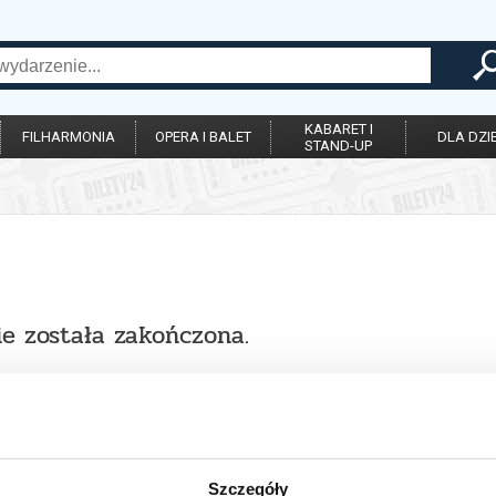
KABARET I
FILHARMONIA
OPERA I BALET
DLA DZIE
STAND-UP
ie została zakończona.
Szczegóły