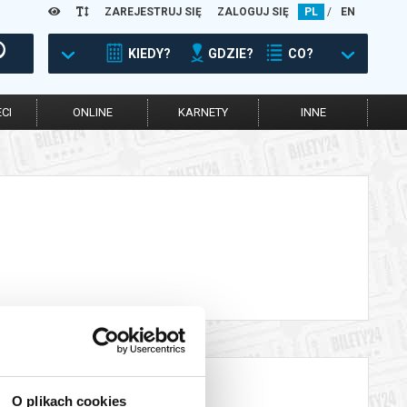
ZAREJESTRUJ SIĘ
ZALOGUJ SIĘ
PL
/
EN
KIEDY?
GDZIE?
CO?
CI
ONLINE
KARNETY
INNE
O plikach cookies