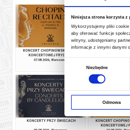
Niniejsza strona korzysta z
Wykorzystujemy pliki cookie 
aby oferować funkcje społecz
witryny, udostępniamy part
informacje z innymi danymi 
KONCERT CHOPINOWSKI W SALI
KONCERTY PRZY
KONCERTOWEJ FRYDERYK
07.08.2026, Warszawa
07.08.2026, Wa
Wybór
kup bilet
Niezbędne
zgody
Odmowa
KONCERTY PRZY ŚWIECACH
KONCERT CHOPINO
KONCERTOWEJ 