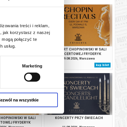
lizowania treści i reklam,
, jak korzystasz z naszej
y mogą połączyć te
h usług.
Y PRZY ŚWIECACH
KONCERT CHOPINOWSKI W SALI
KONCERTOWEJ FRYDERYK
.2026, Warszawa
09.08.2026, Warszawa
kup bilet
kup bilet
Marketing
ezwól na wszystkie
HOPINOWSKI W SALI
KONCERTY PRZY ŚWIECACH
TOWEJ FRYDERYK