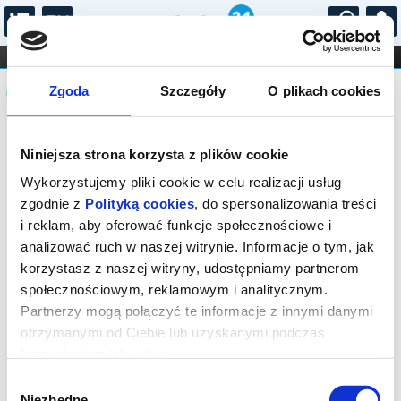
...
KONCERTY
KINO
TEATR
KABARET I
Komunikat
FILHARMONIA
OPERA I BALET
Zgoda
Szczegóły
O plikach cookies
STAND-UP
DLA DZIECI
ONLINE
KARNETY
Sprzedaż biletów on-line na wydarzenie
Niniejsza strona korzysta z plików cookie
została zakończona.
Wykorzystujemy pliki cookie w celu realizacji usług
zgodnie z
Polityką cookies
, do spersonalizowania treści
i reklam, aby oferować funkcje społecznościowe i
analizować ruch w naszej witrynie. Informacje o tym, jak
korzystasz z naszej witryny, udostępniamy partnerom
społecznościowym, reklamowym i analitycznym.
Partnerzy mogą połączyć te informacje z innymi danymi
otrzymanymi od Ciebie lub uzyskanymi podczas
korzystania z ich usług.
Wybór
Niezbędne