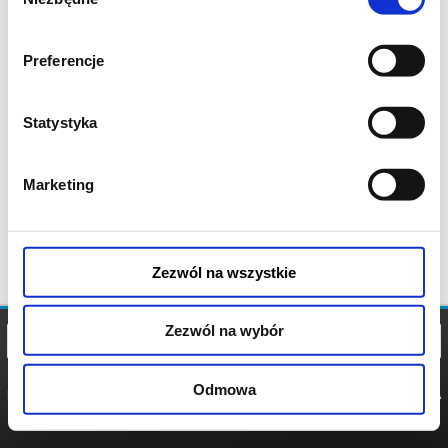
zgody
Preferencje
Statystyka
Marketing
Zezwól na wszystkie
Zezwól na wybór
Odmowa
REGULAMIN
POLITYKA
POLITYKA
COOKIES
PRYWATNOŚCI