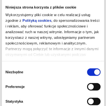
Niniejsza strona korzysta z plików cookie
Wykorzystujemy pliki cookie w celu realizacji usług
zgodnie z
Polityką cookies
, do spersonalizowania treści
i reklam, aby oferować funkcje społecznościowe i
analizować ruch w naszej witrynie. Informacje o tym, jak
korzystasz z naszej witryny, udostępniamy partnerom
społecznościowym, reklamowym i analitycznym.
Partnerzy mogą połączyć te informacje z innymi danymi
otrzymanymi od Ciebie lub uzyskanymi podczas
korzystania z ich usług.
Orły Republiki
Wybór
Niezbędne
zgody
„Orły republiki” to ostatnia część głośnej trylogii kairskiej Tarika
Preferencje
Saleha, na którą składają się jeszcze „Morderstwo w hotelu Hilton”
(2017) oraz „Chłopiec z niebios” (2022). Każdy z filmów pokazuje
z innej perspektywy ostrą krytykę autorytarnego reżimu. W
przypadku ostatniej części, ujętej w formę widowiskowego
politycznego thrillera, Saleh zastanawia się nad rolą sztuki w
Statystyka
służbie propagandy. W roli głównej Fares Fares.