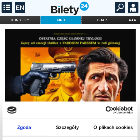
...
KONCERTY
KINO
TEATR
KABARET I
FILHARMONIA
OPERA I BALET
STAND-UP
DLA DZIECI
ONLINE
KARNETY
Zgoda
Szczegóły
O plikach cookies